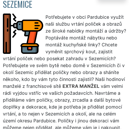
SEZEMICE
Potřebujete v obci Pardubice využít
naši službu vrtání poliček a obrazů
ze široké nabídky montáží a údržby?
Poptáváte montáž nábytku nebo
montáž kuchyňské linky? Chcete
vyměnit sprchový kout, zajistit
vrtání poliček nebo posekat zahradu v Sezemicích?
Potřebujete ve svém bytě nebo domě v Sezemicích či v
okolí Sezemic přidělat poličky nebo obrazy a sháníte
někoho, kdo by vám tyto činnosti zajistil? Naši hodinoví
manželé z franchisové sítě
EXTRA MANŽEL
vám velmi
rádi vyjdou vstříc ve vašich požadavcích. Navrtáme a
přiděláme vám poličky, obrazy, zrcadla a další bytové
doplňky a dekorace, kde je potřeba je přidělat pomocí
vrtání, a to nejen v Sezemicích a okolí, ale na celém
území okresu Pardubice. Poličky i jinou dekoraci vám
můžeme nejen přidělat, ale můžeme vám je i nakoupit,