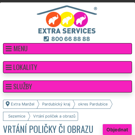
800 66 88 88
MENU
LOKALITY
SLUŽBY
Extra Manžel
Pardubický kraj
okres Pardubice
Sezemice
Vrtání poliček a obrazů
VRTÁNÍ POLIČKY ČI OBRAZU
Objednat