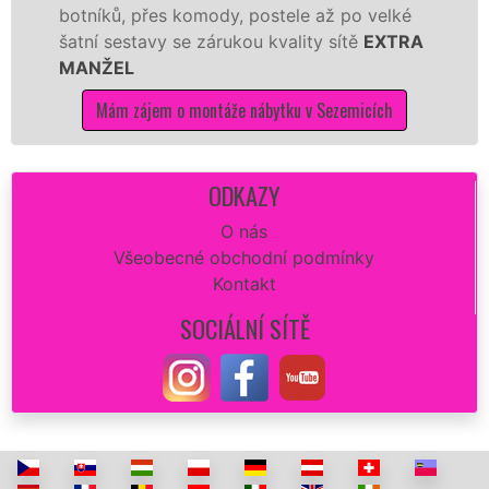
řes komody, postele až po velké
Nobilie, manž
avy se zárukou kvality sítě
EXTRA
tuto kuchyň s
kvalitně.
jem o montáže nábytku v Sezemicích
Mám zájem
ODKAZY
O nás
Všeobecné obchodní podmínky
Kontakt
SOCIÁLNÍ SÍTĚ