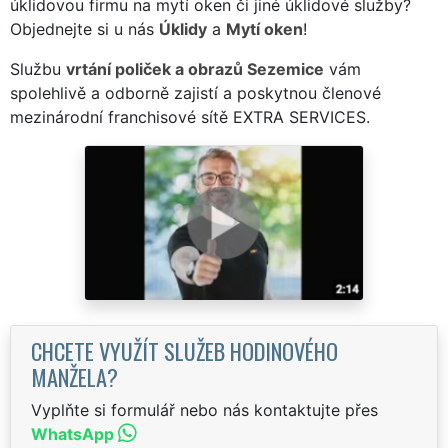
úklidovou firmu na mytí oken či jiné úklidové služby?
Objednejte si u nás
Úklidy
a
Mytí oken
!
Službu
vrtání poliček a obrazů Sezemice
vám
spolehlivě a odborně zajistí a poskytnou členové
mezinárodní franchisové sítě EXTRA SERVICES.
CHCETE VYUŽÍT SLUŽEB HODINOVÉHO
MANŽELA?
Vyplňte si formulář nebo nás kontaktujte přes
WhatsApp