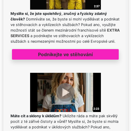
Myslíte si, že jste spolehlivý, zručný a fyzicky zdatný
člověk?
Domníváte se, že byste si mohl vydělávat a podnikat
ve stěhovacích a vyklízecích službách? Pokud ano, využijte
možnosti stát se členem mezinárodní franchisové sítě
EXTRA
SERVICES
a podnikejte ve stěhovacích a vyklízecích
službách s neomezenými možnostmi po celé Evropské unii.
Podnikejte ve stěhování
Máte cit a sklony k úklidům?
Uklízíte ráda a máte pak skvělý
pocit z té zářivé čistoty a vůně? Myslíte si, že byste si mohla
vydělávat a podnikat v úklidových službách? Pokud ano,