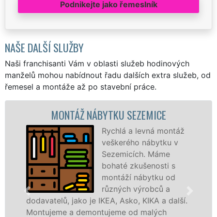
Podnikejte jako řemeslník
NAŠE DALŠÍ SLUŽBY
Naši franchisanti Vám v oblasti služeb hodinových
manželů mohou nabídnout řadu dalších extra služeb, od
řemesel a montáže až po stavební práce.
NTÁŽ NÁBYTKU SEZEMICE
MONT
Rychlá a levná montáž
veškerého nábytku v
Sezemicích. Máme
bohaté zkušenosti s
montáží nábytku od
různých výrobců a
, jako je IKEA, Asko, KIKA a další.
různých výro
 a demontujeme od malých
Ikei či kvali