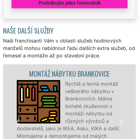
Podnikejte jako řemeslník
NAŠE DALŠÍ SLUŽBY
Naši franchisanti Vám v oblasti služeb hodinových
manželů mohou nabídnout řadu dalších extra služeb, od
řemesel a montáže až po stavební práce.
MONTÁŽ NÁBYTKU BRANKOVICE
MO
Rychlá a levná montáž
veškerého nábytku v
Brankovicích. Máme
bohaté zkušenosti s
montáží nábytku od
různých výrobců a
telů, jako je IKEA, Asko, KIKA a další.
různých 
jeme a demontujeme od malých
Ikei či 