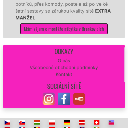
ků, přes komody, postele až po velké
Nobilie,
 sestavy se zárukou kvality sítě
EXTRA
tuto kuc
ŽEL
kvalitně.
m zájem o montáže nábytku v Brankovicích
Mám z
ODKAZY
O nás
Všeobecné obchodní podmínky
Kontakt
SOCIÁLNÍ SÍTĚ