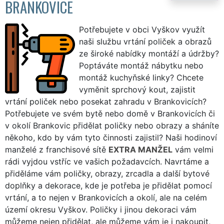
BRANKOVICE
Potřebujete v obci Vyškov využít
naši službu vrtání poliček a obrazů
ze široké nabídky montáží a údržby?
Poptáváte montáž nábytku nebo
montáž kuchyňské linky? Chcete
vyměnit sprchový kout, zajistit
vrtání poliček nebo posekat zahradu v Brankovicích?
Potřebujete ve svém bytě nebo domě v Brankovicích či
v okolí Brankovic přidělat poličky nebo obrazy a sháníte
někoho, kdo by vám tyto činnosti zajistil? Naši hodinoví
manželé z franchisové sítě
EXTRA MANŽEL
vám velmi
rádi vyjdou vstříc ve vašich požadavcích. Navrtáme a
přiděláme vám poličky, obrazy, zrcadla a další bytové
doplňky a dekorace, kde je potřeba je přidělat pomocí
vrtání, a to nejen v Brankovicích a okolí, ale na celém
území okresu Vyškov. Poličky i jinou dekoraci vám
můžeme nejen přidělat, ale můžeme vám je i nakoupit,