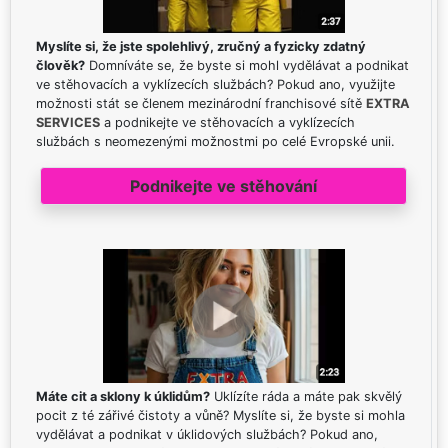
Myslíte si, že jste spolehlivý, zručný a fyzicky zdatný
člověk?
Domníváte se, že byste si mohl vydělávat a podnikat
ve stěhovacích a vyklízecích službách? Pokud ano, využijte
možnosti stát se členem mezinárodní franchisové sítě
EXTRA
SERVICES
a podnikejte ve stěhovacích a vyklízecích
službách s neomezenými možnostmi po celé Evropské unii.
Podnikejte ve stěhování
Máte cit a sklony k úklidům?
Uklízíte ráda a máte pak skvělý
pocit z té zářivé čistoty a vůně? Myslíte si, že byste si mohla
vydělávat a podnikat v úklidových službách? Pokud ano,