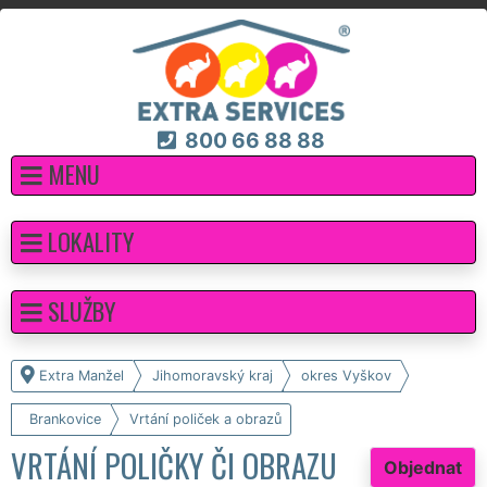
800 66 88 88
MENU
LOKALITY
SLUŽBY
Extra Manžel
Jihomoravský kraj
okres Vyškov
Brankovice
Vrtání poliček a obrazů
VRTÁNÍ POLIČKY ČI OBRAZU
Objednat