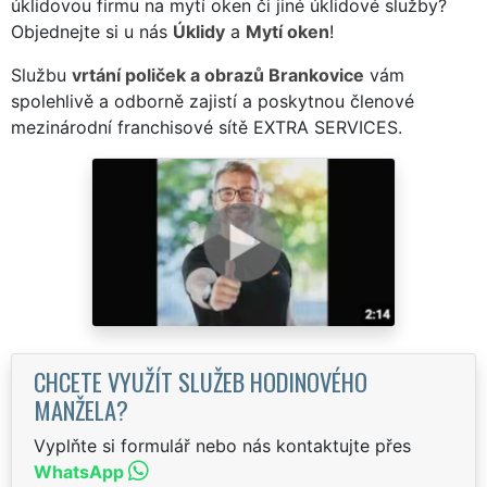
úklidovou firmu na mytí oken či jiné úklidové služby?
Objednejte si u nás
Úklidy
a
Mytí oken
!
Službu
vrtání poliček a obrazů Brankovice
vám
spolehlivě a odborně zajistí a poskytnou členové
mezinárodní franchisové sítě EXTRA SERVICES.
CHCETE VYUŽÍT SLUŽEB HODINOVÉHO
MANŽELA?
Vyplňte si formulář nebo nás kontaktujte přes
WhatsApp