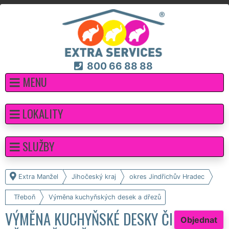
800 66 88 88
MENU
LOKALITY
SLUŽBY
Extra Manžel
Jihočeský kraj
okres Jindřichův Hradec
Třeboň
Výměna kuchyňských desek a dřezů
VÝMĚNA KUCHYŇSKÉ DESKY ČI
Objednat