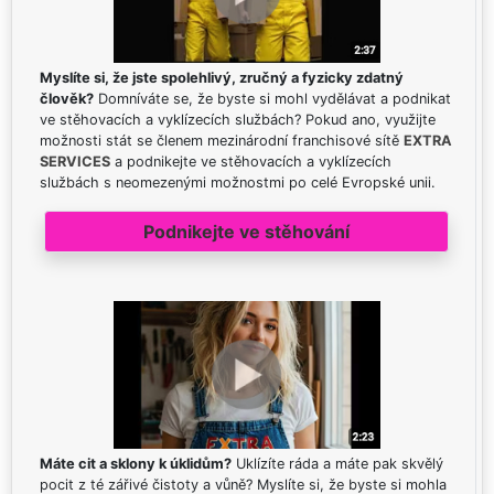
Myslíte si, že jste spolehlivý, zručný a fyzicky zdatný
člověk?
Domníváte se, že byste si mohl vydělávat a podnikat
ve stěhovacích a vyklízecích službách? Pokud ano, využijte
možnosti stát se členem mezinárodní franchisové sítě
EXTRA
SERVICES
a podnikejte ve stěhovacích a vyklízecích
službách s neomezenými možnostmi po celé Evropské unii.
Podnikejte ve stěhování
Máte cit a sklony k úklidům?
Uklízíte ráda a máte pak skvělý
pocit z té zářivé čistoty a vůně? Myslíte si, že byste si mohla