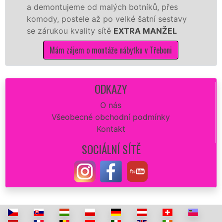
ontujeme od malých botníků, přes
kvalitně
y, postele až po velké šatní sestavy
manželé 
rukou kvality sítě
EXTRA MANŽEL
kuchyň sm
Mám zájem o montáže nábytku v Třeboni
Má
ODKAZY
O nás
Všeobecné obchodní podmínky
Kontakt
SOCIÁLNÍ SÍTĚ