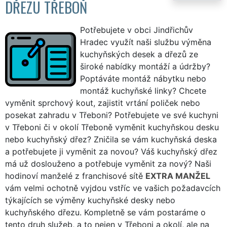
DŘEZU TŘEBOŇ
Potřebujete v obci Jindřichův
Hradec využít naši službu výměna
kuchyňských desek a dřezů ze
široké nabídky montáží a údržby?
Poptáváte montáž nábytku nebo
montáž kuchyňské linky? Chcete
vyměnit sprchový kout, zajistit vrtání poliček nebo
posekat zahradu v Třeboni? Potřebujete ve své kuchyni
v Třeboni či v okolí Třeboně vyměnit kuchyňskou desku
nebo kuchyňský dřez? Zničila se vám kuchyňská deska
a potřebujete ji vyměnit za novou? Váš kuchyňský dřez
má už doslouženo a potřebuje vyměnit za nový? Naši
hodinoví manželé z franchisové sítě
EXTRA MANŽEL
vám velmi ochotně vyjdou vstříc ve vašich požadavcích
týkajících se výměny kuchyňské desky nebo
kuchyňského dřezu. Kompletně se vám postaráme o
tento druh služeb, a to nejen v Třeboni a okolí, ale na