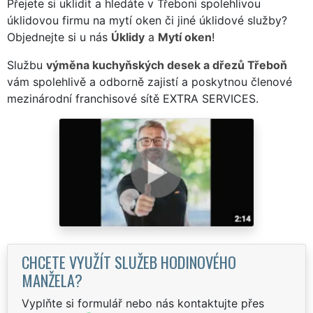
Přejete si uklidit a hledáte v Třeboni spolehlivou
úklidovou firmu na mytí oken či jiné úklidové služby?
Objednejte si u nás
Úklidy
a
Mytí oken
!
Službu
výměna kuchyňských desek a dřezů Třeboň
vám spolehlivě a odborně zajistí a poskytnou členové
mezinárodní franchisové sítě EXTRA SERVICES.
CHCETE VYUŽÍT SLUŽEB HODINOVÉHO
MANŽELA?
Vyplňte si formulář nebo nás kontaktujte přes