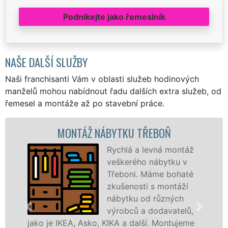
Podnikejte jako řemeslník
NAŠE DALŠÍ SLUŽBY
Naši franchisanti Vám v oblasti služeb hodinových
manželů mohou nabídnout řadu dalších extra služeb, od
řemesel a montáže až po stavební práce.
MONTÁŽ NÁBYTKU TŘEBOŇ
Rychlá a levná montáž
veškerého nábytku v
Třeboni. Máme bohaté
zkušenosti s montáží
nábytku od různých
výrobců a dodavatelů,
je IKEA, Asko, KIKA a další. Montujeme
výrobců.