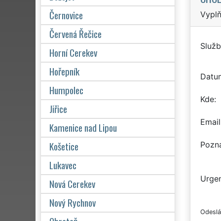
Černovice
Vyplň
Červená Řečice
Služb
Horní Cerekev
Hořepník
Datu
Humpolec
Kde
Jiřice
Email
Kamenice nad Lipou
Košetice
Pozn
Lukavec
Urgen
Nová Cerekev
Nový Rychnov
Odeslá