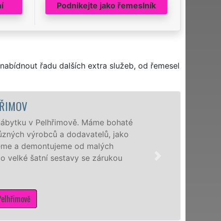
í
Podnikejte jako řemeslník
nabídnout řadu dalších extra služeb, od řemesel
ŘIMOV
ábytku v Pelhřimově. Máme bohaté
zných výrobců a dodavatelů, jako
ujeme a demontujeme od malých
o velké šatní sestavy se zárukou
elhřimově