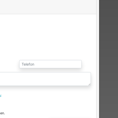
i
en.