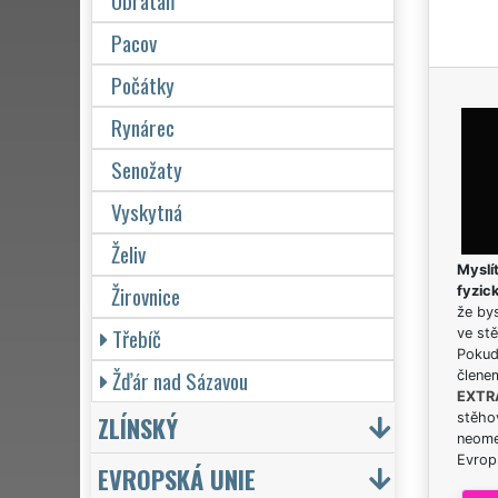
Obrataň
Pacov
Počátky
Rynárec
Senožaty
Vyskytná
Želiv
Myslít
Žirovnice
fyzic
že bys
Třebíč
ve stě
Pokud 
Žďár nad Sázavou
člene
EXTR
ZLÍNSKÝ
stěhov
neome
Evrops
EVROPSKÁ UNIE