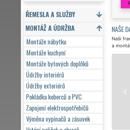
ŘEMESLA A SLUŽBY
MONTÁŽ A ÚDRŽBA
NAŠE D
Naši fra
Montáže nábytku
a montá
Montáže kuchyní
Montáže bytových doplňků
Údržby interiérů
Údržby exteriérů
Pokládka koberců a PVC
Zapojení elektrospotřebičů
Výměna vypínačů a zásuvek
Vrtání poliček a obrazů