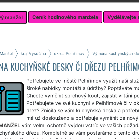
Ceník hodinového manžela
Vydělávejte 
vý manžel
 Manžel
kraj Vysočina
okres Pelhřimov
Výměna kuchyňských de
NA KUCHYŇSKÉ DESKY ČI DŘEZU PELHŘI
Potřebujete ve městě Pelhřimov využít naši sl
široké nabídky montáží a údržby? Poptáváte m
Chcete vyměnit sprchový kout, zajistit vrtání 
Potřebujete ve své kuchyni v Pelhřimově či v 
dřez? Zničila se vám kuchyňská deska a potřeb
má už doslouženo a potřebuje vyměnit za nový?
 MANŽEL
vám velmi ochotně vyjdou vstříc ve vašich požad
hyňského dřezu. Kompletně se vám postaráme o tento druh s