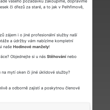
ákladě vašeho požadavku zakoupíme, dopravíme
k či dřezů za staré, a to jak v Pelhřimově,
zájem i o jiné profesionální služby naší
táže a údržby vám nabízíme kompletní
si naše
Hodinové manžely
!
ráce? Objednejte si u nás
Stěhování
nebo
u na mytí oken či jiné úklidové služby?
ivě a odborně zajistí a poskytnou členové