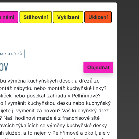
s námi
Stěhování
Vyklízení
Uklízení
sek a dřezů
MOV
Objednat
užbu výměna kuchyňských desek a dřezů ze
ontáž nábytku nebo montáž kuchyňské linky?
poliček nebo posekat zahradu v Pelhřimově?
okolí vyměnit kuchyňskou desku nebo kuchyňský
ujete ji vyměnit za novou? Váš kuchyňský dřez
 Naši hodinoví manželé z franchisové sítě
avcích týkajících se výměny kuchyňské desky
lužeb, a to nejen v Pelhřimově a okolí, ale v