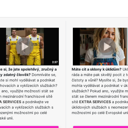
e si, že jste spolehlivý, zručný a
Máte cit a sklony k úklidům?
Ukl
ky zdatný člověk?
Domníváte se,
ráda a máte pak skvělý pocit z t
te si mohl vydělávat a podnikat
čistoty a vůně? Myslíte si, že by
hovacích a vyklízecích službách?
mohla vydělávat a podnikat v úk
ano, využijte možnosti stát se
službách? Pokud ano, využijte 
m mezinárodní franchisové sítě
stát se členem mezinárodní fran
A SERVICES
a podnikejte ve
sítě
EXTRA SERVICES
a podnike
acích a vyklízecích službách s
úklidových službách s neomeze
zenými možnostmi po celé
možnostmi po celé Evropské uni
ké unii.