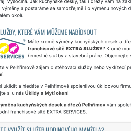
raji Vysočina. Jak kuchyňské desky, tak i dřezy vám na z
o výměny a postaráme se samozřejmě i o výměnu nových dese
celém okolí.
SLUŽBY, KTERÉ VÁM MŮŽEME NABÍDNOUT
Máte kromě výměny kuchyňských desek a dřezů 
franchisové sítě
EXTRA SLUŽBY
? Kromě mon
řemeslné služby a stavební práce. Objednejte 
te v Pelhřimově zájem o stěhovací služby nebo vyklízecí p
í
!
si uklidit a hledáte v Pelhřimově spolehlivou úklidovou firm
te si u nás
Úklidy
a
Mytí oken
!
výměna kuchyňských desek a dřezů Pelhřimov
vám spolehl
odní franchisové sítě EXTRA SERVICES.
TE VYUŽÍT SLUŽEB HODINOVÉHO MANŽELA?