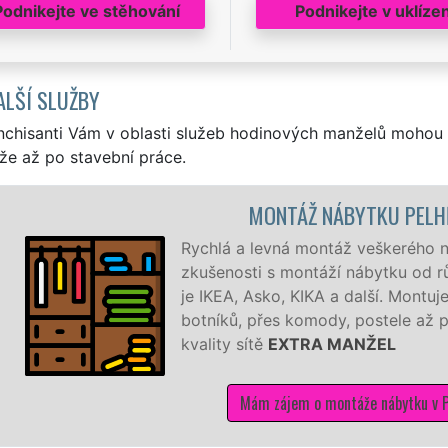
Podnikejte ve stěhování
Podnikejte v uklízen
ALŠÍ SLUŽBY
nchisanti Vám v oblasti služeb hodinových manželů mohou 
že až po stavební práce.
MONTÁŽ NÁBYTKU PELH
Rychlá a levná montáž veškerého n
zkušenosti s montáží nábytku od rů
je IKEA, Asko, KIKA a další. Mont
botníků, přes komody, postele až p
kvality sítě
EXTRA MANŽEL
Mám zájem o montáže nábytku v P