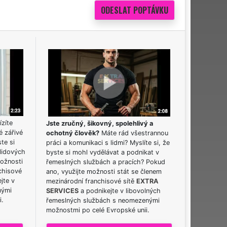
ízíte
Jste zručný, šikovný, spolehlivý a
é zářivé
ochotný člověk?
Máte rád všestrannou
ste si
práci a komunikaci s lidmi? Myslíte si, že
lidových
byste si mohl vydělávat a podnikat v
možnosti
řemeslných službách a pracích? Pokud
chisové
ano, využijte možnosti stát se členem
jte v
mezinárodní franchisové sítě
EXTRA
nými
SERVICES
a podnikejte v libovolných
i.
řemeslných službách s neomezenými
možnostmi po celé Evropské unii.