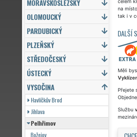
MORAVSKOSLEZSKÝ
celém k
na míst
OLOMOUCKÝ
tak i v 
PARDUBICKÝ
DALŠÍ 
PLZEŇSKÝ
STŘEDOČESKÝ
Měli bys
ÚSTECKÝ
Vyklízen
VYSOČINA
Přejete 
Objednej
Havlíčkův Brod
Službu
Jihlava
mezinár
Pelhřimov
Božejov
CHCE