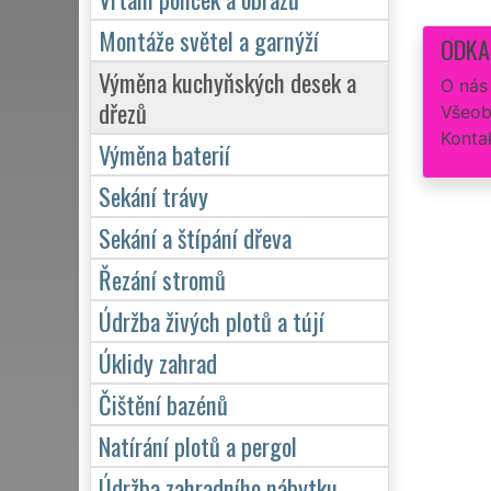
Montáže světel a garnýží
ODKA
Výměna kuchyňských desek a
O nás
dřezů
Všeob
Konta
Výměna baterií
Sekání trávy
Sekání a štípání dřeva
Řezání stromů
Údržba živých plotů a tújí
Úklidy zahrad
Čištění bazénů
Natírání plotů a pergol
Údržba zahradního nábytku