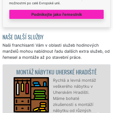
možnostmi po celé Evropské unii.
Podnikejte jako řemeslník
NAŠE DALŠÍ SLUŽBY
Naši franchisanti Vám v oblasti služeb hodinových
manželů mohou nabídnout řadu dalších extra služeb, od
řemesel a montáže až po stavební práce.
TÁŽ NÁBYTKU UHERSKÉ HRADIŠTĚ
MONTÁ
Rychlá a levná montáž
veškerého nábytku v
Uherském Hradišti.
Máme bohaté
zkušenosti s montáží
nábytku od různých