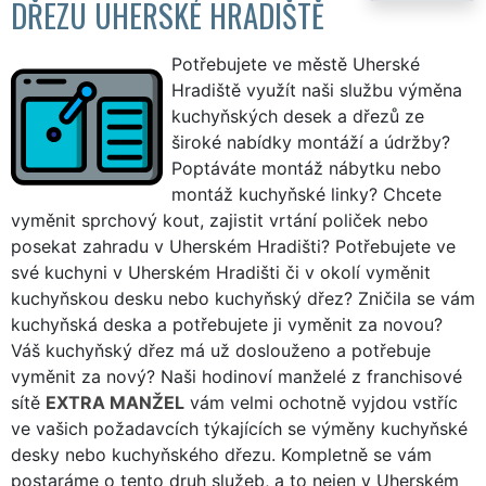
DŘEZU UHERSKÉ HRADIŠTĚ
Potřebujete ve městě Uherské
Hradiště využít naši službu výměna
kuchyňských desek a dřezů ze
široké nabídky montáží a údržby?
Poptáváte montáž nábytku nebo
montáž kuchyňské linky? Chcete
vyměnit sprchový kout, zajistit vrtání poliček nebo
posekat zahradu v Uherském Hradišti? Potřebujete ve
své kuchyni v Uherském Hradišti či v okolí vyměnit
kuchyňskou desku nebo kuchyňský dřez? Zničila se vám
kuchyňská deska a potřebujete ji vyměnit za novou?
Váš kuchyňský dřez má už doslouženo a potřebuje
vyměnit za nový? Naši hodinoví manželé z franchisové
sítě
EXTRA MANŽEL
vám velmi ochotně vyjdou vstříc
ve vašich požadavcích týkajících se výměny kuchyňské
desky nebo kuchyňského dřezu. Kompletně se vám
postaráme o tento druh služeb, a to nejen v Uherském