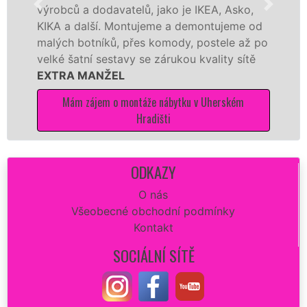
ců a dodavatelů, jako je IKEA, Asko,
různých 
a další. Montujeme a demontujeme od
Ikei či 
h botníků, přes komody, postele až po
Nobilie,
šatní sestavy se zárukou kvality sítě
tuto kuc
A MANŽEL
kvalitně.
ám zájem o montáže nábytku v Uherském
Mám 
Hradišti
ODKAZY
O nás
Všeobecné obchodní podmínky
Kontakt
SOCIÁLNÍ SÍTĚ