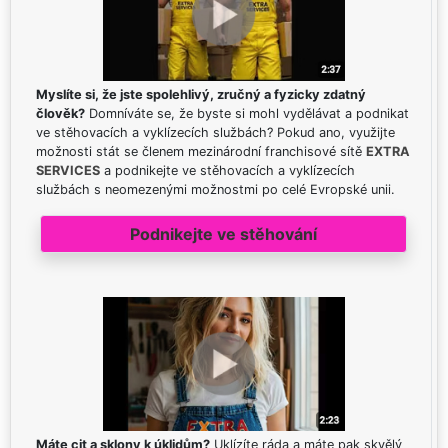
Myslíte si, že jste spolehlivý, zručný a fyzicky zdatný
člověk?
Domníváte se, že byste si mohl vydělávat a podnikat
ve stěhovacích a vyklízecích službách? Pokud ano, využijte
možnosti stát se členem mezinárodní franchisové sítě
EXTRA
SERVICES
a podnikejte ve stěhovacích a vyklízecích
službách s neomezenými možnostmi po celé Evropské unii.
Podnikejte ve stěhování
Máte cit a sklony k úklidům?
Uklízíte ráda a máte pak skvělý