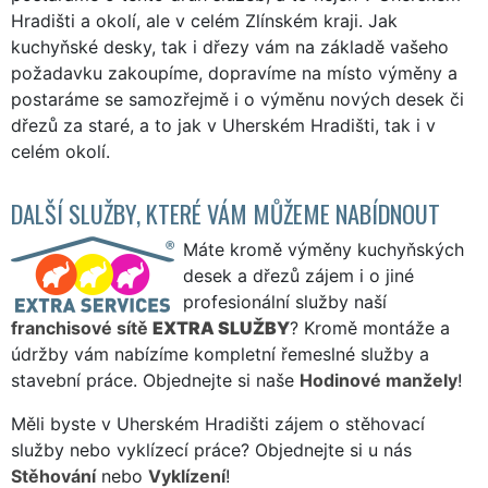
Hradišti a okolí, ale v celém Zlínském kraji. Jak
kuchyňské desky, tak i dřezy vám na základě vašeho
požadavku zakoupíme, dopravíme na místo výměny a
postaráme se samozřejmě i o výměnu nových desek či
dřezů za staré, a to jak v Uherském Hradišti, tak i v
celém okolí.
DALŠÍ SLUŽBY, KTERÉ VÁM MŮŽEME NABÍDNOUT
Máte kromě výměny kuchyňských
desek a dřezů zájem i o jiné
profesionální služby naší
franchisové sítě
EXTRA SLUŽBY
? Kromě montáže a
údržby vám nabízíme kompletní řemeslné služby a
stavební práce. Objednejte si naše
Hodinové manžely
!
Měli byste v Uherském Hradišti zájem o stěhovací
služby nebo vyklízecí práce? Objednejte si u nás
Stěhování
nebo
Vyklízení
!