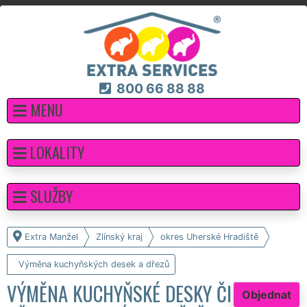
800 66 88 88
MENU
LOKALITY
SLUŽBY
Extra Manžel
Zlínský kraj
okres Uherské Hradiště
Výměna kuchyňských desek a dřezů
VÝMĚNA KUCHYŇSKÉ DESKY ČI
Objednat