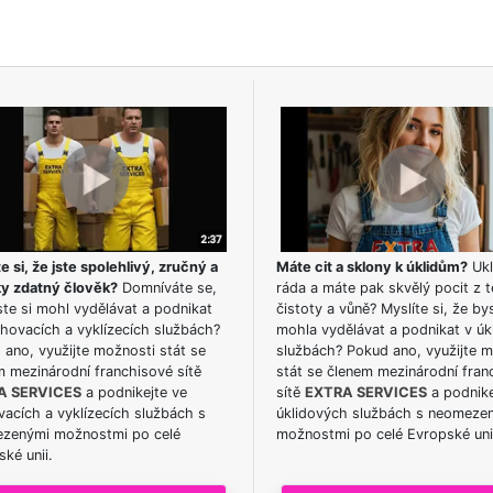
e si, že jste spolehlivý, zručný a
Máte cit a sklony k úklidům?
Ukl
ky zdatný člověk?
Domníváte se,
ráda a máte pak skvělý pocit z t
te si mohl vydělávat a podnikat
čistoty a vůně? Myslíte si, že by
hovacích a vyklízecích službách?
mohla vydělávat a podnikat v úk
ano, využijte možnosti stát se
službách? Pokud ano, využijte 
m mezinárodní franchisové sítě
stát se členem mezinárodní fran
A SERVICES
a podnikejte ve
sítě
EXTRA SERVICES
a podnike
acích a vyklízecích službách s
úklidových službách s neomeze
zenými možnostmi po celé
možnostmi po celé Evropské uni
ké unii.