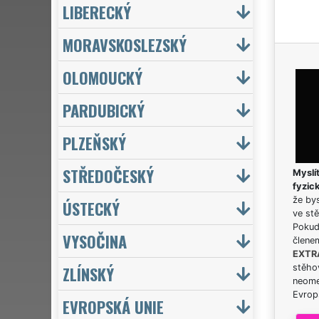
LIBERECKÝ
MORAVSKOSLEZSKÝ
OLOMOUCKÝ
PARDUBICKÝ
PLZEŇSKÝ
STŘEDOČESKÝ
Myslít
fyzic
že bys
ÚSTECKÝ
ve stě
Pokud 
VYSOČINA
člene
EXTR
ZLÍNSKÝ
stěhov
neome
Evrops
EVROPSKÁ UNIE