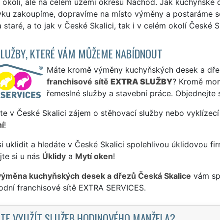
a okolí, ale na celém území okresu Náchod. Jak kuchyňské 
ku zakoupíme, dopravíme na místo výměny a postaráme s
 staré, a to jak v České Skalici, tak i v celém okolí České S
SLUŽBY, KTERÉ VÁM MŮŽEME NABÍDNOUT
Máte kromě výměny kuchyňských desek a dřezů 
franchisové sítě
EXTRA SLUŽBY
? Kromě mon
řemeslné služby a stavební práce. Objednejte 
te v České Skalici zájem o stěhovací služby nebo vyklízecí
í
!
si uklidit a hledáte v České Skalici spolehlivou úklidovou fi
te si u nás
Úklidy
a
Mytí oken
!
výměna kuchyňských desek a dřezů Česká Skalice
vám spo
odní franchisové sítě EXTRA SERVICES.
TE VYUŽÍT SLUŽEB HODINOVÉHO MANŽELA?