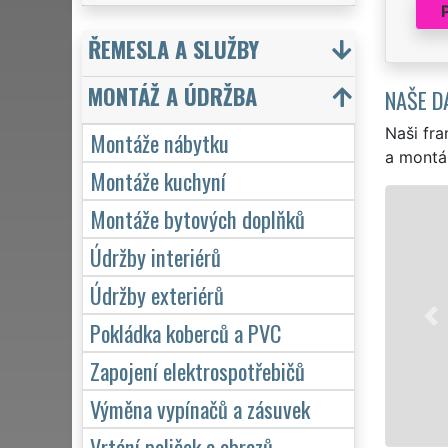
ŘEMESLA A SLUŽBY
MONTÁŽ A ÚDRŽBA
NAŠE D
Naši fra
Montáže nábytku
a montá
Montáže kuchyní
Montáže bytových doplňků
Údržby interiérů
Údržby exteriérů
Pokládka koberců a PVC
Zapojení elektrospotřebičů
Výměna vypínačů a zásuvek
Vrtání poliček a obrazů