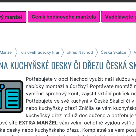
Ceník hodinového manžela
Vydělávejte 
vý manžel
 Manžel
Královéhradecký kraj
okres Náchod
Česká Skalice
V
NA KUCHYŇSKÉ DESKY ČI DŘEZU ČESKÁ SK
Potřebujete v obci Náchod využít naši službu 
nabídky montáží a údržby? Poptáváte montáž 
vyměnit sprchový kout, zajistit vrtání poliček 
Potřebujete ve své kuchyni v České Skalici či 
nebo kuchyňský dřez? Zničila se vám kuchyňská
kuchyňský dřez má už doslouženo a potřebuje 
ové sítě
EXTRA MANŽEL
vám velmi ochotně vyjdou vstříc 
ké desky nebo kuchyňského dřezu. Kompletně se vám posta