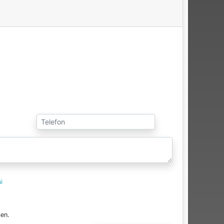
i
en.