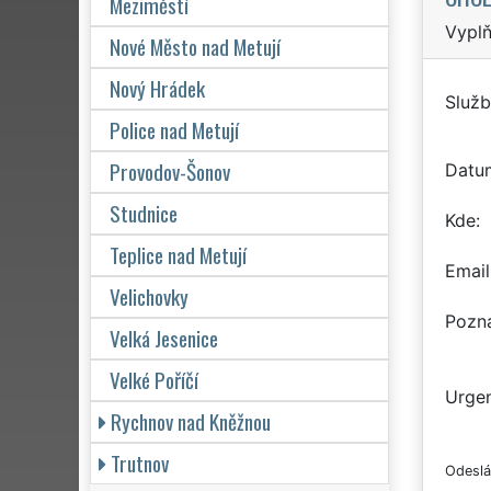
Meziměstí
Vyplň
Nové Město nad Metují
Nový Hrádek
Služb
Police nad Metují
Provodov-Šonov
Datu
Studnice
Kde
Teplice nad Metují
Email
Velichovky
Pozn
Velká Jesenice
Velké Poříčí
Urgen
Rychnov nad Kněžnou
Trutnov
Odeslá