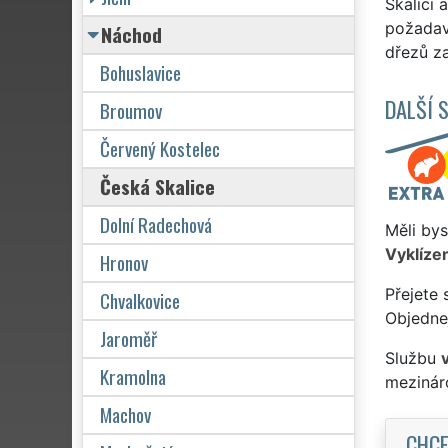
Skalici 
požadav
Náchod
dřezů za
Bohuslavice
DALŠÍ 
Broumov
Červený Kostelec
Česká Skalice
Dolní Radechová
Měli bys
Vyklízen
Hronov
Přejete 
Chvalkovice
Objednej
Jaroměř
Službu
Kramolna
mezinár
Machov
CHCE