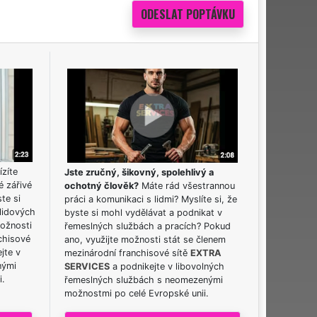
ízíte
Jste zručný, šikovný, spolehlivý a
é zářivé
ochotný člověk?
Máte rád všestrannou
ste si
práci a komunikaci s lidmi? Myslíte si, že
lidových
byste si mohl vydělávat a podnikat v
možnosti
řemeslných službách a pracích? Pokud
chisové
ano, využijte možnosti stát se členem
jte v
mezinárodní franchisové sítě
EXTRA
nými
SERVICES
a podnikejte v libovolných
i.
řemeslných službách s neomezenými
možnostmi po celé Evropské unii.