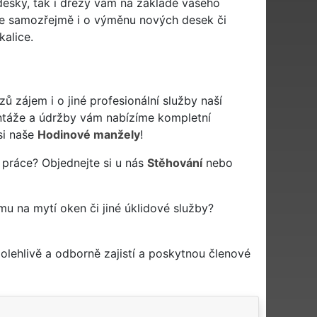
desky, tak i dřezy vám na základě vašeho
e samozřejmě i o výměnu nových desek či
kalice.
zájem i o jiné profesionální služby naší
táže a údržby vám nabízíme kompletní
si naše
Hodinové manžely
!
 práce? Objednejte si u nás
Stěhování
nebo
rmu na mytí oken či jiné úklidové služby?
lehlivě a odborně zajistí a poskytnou členové