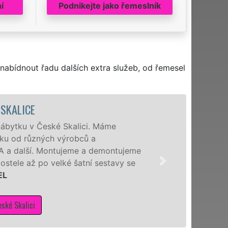
í
Podnikejte jako řemeslník
nabídnout řadu dalších extra služeb, od řemesel
ALICE
ytku v České Skalici. Máme
 od různých výrobců a
 a další. Montujeme a demontujeme
ele až po velké šatní sestavy se
 Skalici