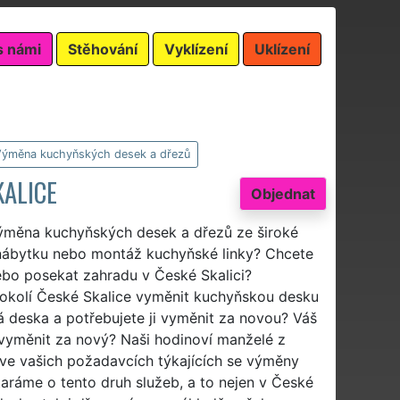
s námi
Stěhování
Vyklízení
Uklízení
ýměna kuchyňských desek a dřezů
ALICE
Objednat
výměna kuchyňských desek a dřezů ze široké
nábytku nebo montáž kuchyňské linky? Chcete
nebo posekat zahradu v České Skalici?
v okolí České Skalice vyměnit kuchyňskou desku
 deska a potřebujete ji vyměnit za novou? Váš
vyměnit za nový? Naši hodinoví manželé z
ve vašich požadavcích týkajících se výměny
ráme o tento druh služeb, a to nejen v České