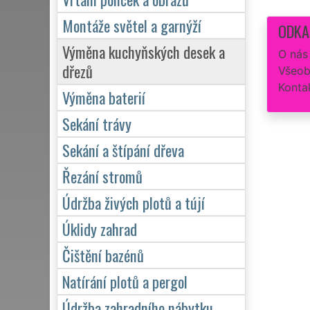
Montáže světel a garnýží
ODKA
Výměna kuchyňských desek a
O nás
dřezů
Všeob
Konta
Výměna baterií
Sekání trávy
Sekání a štípání dřeva
Řezání stromů
Údržba živých plotů a tújí
Úklidy zahrad
Čištění bazénů
Natírání plotů a pergol
Údržba zahradního nábytku