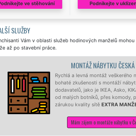
Podnikejte ve stěhování
Podnikejte v uklízen
ALŠÍ SLUŽBY
nchisanti Vám v oblasti služeb hodinových manželů mohou 
že až po stavební práce.
MONTÁŽ NÁBYTKU ČESKÁ SK
Rychlá a levná montáž veškerého náb
bohaté zkušenosti s montáží nábytku
dodavatelů, jako je IKEA, Asko, KIKA
od malých botníků, přes komody, post
zárukou kvality sítě
EXTRA MANŽEL
Mám zájem o montáže nábytku v České