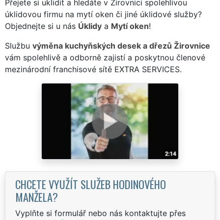
Přejete si uklidit a hledáte v Žirovnici spolehlivou
úklidovou firmu na mytí oken či jiné úklidové služby?
Objednejte si u nás
Úklidy
a
Mytí oken
!
Službu
výměna kuchyňských desek a dřezů Žirovnice
vám spolehlivě a odborně zajistí a poskytnou členové
mezinárodní franchisové sítě EXTRA SERVICES.
CHCETE VYUŽÍT SLUŽEB HODINOVÉHO
MANŽELA?
Vyplňte si formulář nebo nás kontaktujte přes