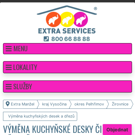
800 66 88 88
MENU
LOKALITY
SLUŽBY
Extra Manžel
kraj Vysočina
okres Pelhřimov
Žirovnice
Výměna kuchyňských desek a dřezů
VÝMĚNA KUCHYŇSKÉ DESKY ČI
Objednat