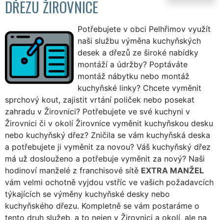
DŘEZU ŽIROVNICE
Potřebujete v obci Pelhřimov využít
naši službu výměna kuchyňských
desek a dřezů ze široké nabídky
montáží a údržby? Poptáváte
montáž nábytku nebo montáž
kuchyňské linky? Chcete vyměnit
sprchový kout, zajistit vrtání poliček nebo posekat
zahradu v Žirovnici? Potřebujete ve své kuchyni v
Žirovnici či v okolí Žirovnice vyměnit kuchyňskou desku
nebo kuchyňský dřez? Zničila se vám kuchyňská deska
a potřebujete ji vyměnit za novou? Váš kuchyňský dřez
má už doslouženo a potřebuje vyměnit za nový? Naši
hodinoví manželé z franchisové sítě
EXTRA MANŽEL
vám velmi ochotně vyjdou vstříc ve vašich požadavcích
týkajících se výměny kuchyňské desky nebo
kuchyňského dřezu. Kompletně se vám postaráme o
tento druh služeb, a to nejen v Žirovnici a okolí, ale na