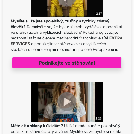
Myslíte si, že jste spolehlivý, zručný a fyzicky zdatný
člověk?
Domníváte se, že byste si mohl vydělávat a podnikat
ve stěhovacích a vyklízecích službách? Pokud ano, využijte
možnosti stát se členem mezinárodní franchisové sítě
EXTRA
SERVICES
a podnikejte ve stěhovacích a vyklízecích
službách s neomezenými možnostmi po celé Evropské unii.
Podnikejte ve stěhování
Máte cit a sklony k úklidům?
Uklízíte ráda a máte pak skvělý
pocit z té zářivé čistoty a vůně? Myslíte si, že byste si mohla