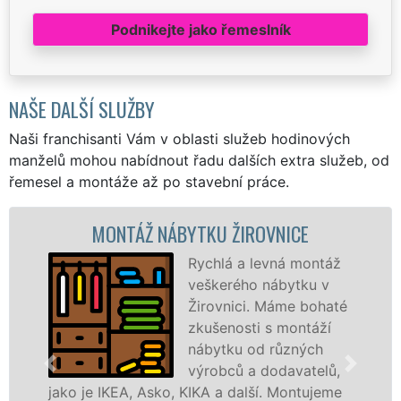
Podnikejte jako řemeslník
NAŠE DALŠÍ SLUŽBY
Naši franchisanti Vám v oblasti služeb hodinových
manželů mohou nabídnout řadu dalších extra služeb, od
řemesel a montáže až po stavební práce.
ÁŽ NÁBYTKU ŽIROVNICE
MONTÁŽ 
Rychlá a levná montáž
veškerého nábytku v
Žirovnici. Máme bohaté
zkušenosti s montáží
nábytku od různých
výrobců a dodavatelů,
 Asko, KIKA a další. Montujeme
výrobců. Ať už s