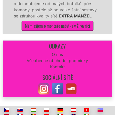
e od malých botníků, přes
kvalitnější zpr
ele až po velké šatní sestavy
manželé sítě
E
ality sítě
EXTRA MANŽEL
kuchyň smontují 
m o montáže nábytku v Žirovnici
Mám zájem o
ODKAZY
O nás
Všeobecné obchodní podmínky
Kontakt
SOCIÁLNÍ SÍTĚ