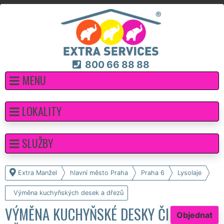
800 66 88 88
MENU
LOKALITY
SLUŽBY
Extra Manžel
hlavní město Praha
Praha 6
Lysolaje
Výměna kuchyňských desek a dřezů
VÝMĚNA KUCHYŇSKÉ DESKY ČI
Objednat