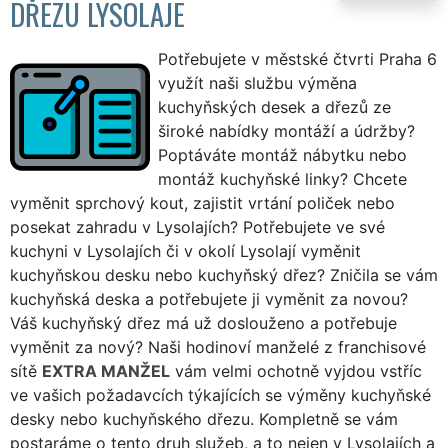
DŘEZU LYSOLAJE
Potřebujete v městské čtvrti Praha 6
využít naši službu výměna
kuchyňských desek a dřezů ze
široké nabídky montáží a údržby?
Poptáváte montáž nábytku nebo
montáž kuchyňské linky? Chcete
vyměnit sprchový kout, zajistit vrtání poliček nebo
posekat zahradu v Lysolajích? Potřebujete ve své
kuchyni v Lysolajích či v okolí Lysolají vyměnit
kuchyňskou desku nebo kuchyňský dřez? Zničila se vám
kuchyňská deska a potřebujete ji vyměnit za novou?
Váš kuchyňský dřez má už doslouženo a potřebuje
vyměnit za nový? Naši hodinoví manželé z franchisové
sítě
EXTRA MANŽEL
vám velmi ochotně vyjdou vstříc
ve vašich požadavcích týkajících se výměny kuchyňské
desky nebo kuchyňského dřezu. Kompletně se vám
postaráme o tento druh služeb, a to nejen v Lysolajích a