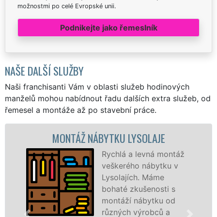
možnostmi po celé Evropské unii.
Podnikejte jako řemeslník
NAŠE DALŠÍ SLUŽBY
Naši franchisanti Vám v oblasti služeb hodinových
manželů mohou nabídnout řadu dalších extra služeb, od
řemesel a montáže až po stavební práce.
MONTÁŽ NÁBYTKU LYSOLAJE
M
Rychlá a levná montáž
veškerého nábytku v
Lysolajích. Máme
bohaté zkušenosti s
montáží nábytku od
různých výrobců a