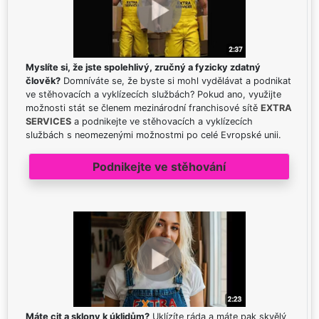
Myslíte si, že jste spolehlivý, zručný a fyzicky zdatný
člověk?
Domníváte se, že byste si mohl vydělávat a podnikat
ve stěhovacích a vyklízecích službách? Pokud ano, využijte
možnosti stát se členem mezinárodní franchisové sítě
EXTRA
SERVICES
a podnikejte ve stěhovacích a vyklízecích
službách s neomezenými možnostmi po celé Evropské unii.
Podnikejte ve stěhování
Máte cit a sklony k úklidům?
Uklízíte ráda a máte pak skvělý