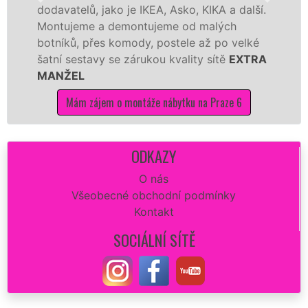
telů, jako je IKEA, Asko, KIKA a další.
různých 
jeme a demontujeme od malých
Ikei či 
ků, přes komody, postele až po velké
Nobilie,
 sestavy se zárukou kvality sítě
EXTRA
tuto kuc
ŽEL
kvalitně.
Mám zájem o montáže nábytku na Praze 6
Mám
ODKAZY
O nás
Všeobecné obchodní podmínky
Kontakt
SOCIÁLNÍ SÍTĚ