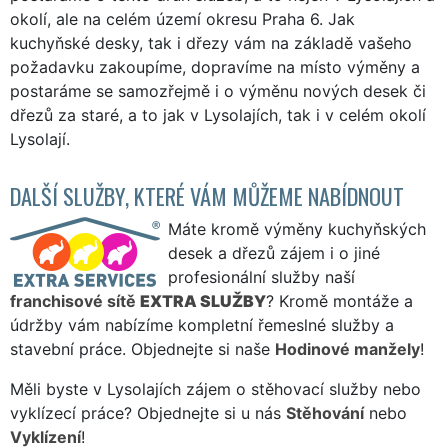
okolí, ale na celém území okresu Praha 6. Jak
kuchyňské desky, tak i dřezy vám na základě vašeho
požadavku zakoupíme, dopravíme na místo výměny a
postaráme se samozřejmě i o výměnu nových desek či
dřezů za staré, a to jak v Lysolajích, tak i v celém okolí
Lysolají.
DALŠÍ SLUŽBY, KTERÉ VÁM MŮŽEME NABÍDNOUT
Máte kromě výměny kuchyňských
desek a dřezů zájem i o jiné
profesionální služby naší
franchisové sítě
EXTRA SLUŽBY
? Kromě montáže a
údržby vám nabízíme kompletní řemeslné služby a
stavební práce. Objednejte si naše
Hodinové manžely
!
Měli byste v Lysolajích zájem o stěhovací služby nebo
vyklízecí práce? Objednejte si u nás
Stěhování
nebo
Vyklízení
!