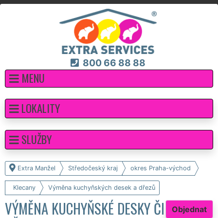
800 66 88 88
MENU
LOKALITY
SLUŽBY
Extra Manžel
Středočeský kraj
okres Praha-východ
Klecany
Výměna kuchyňských desek a dřezů
VÝMĚNA KUCHYŇSKÉ DESKY ČI
Objednat