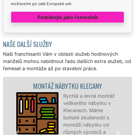
možnostmi po celé Evropské unii.
Podnikejte jako řemeslník
NAŠE DALŠÍ SLUŽBY
Naši franchisanti Vám v oblasti služeb hodinových
manželů mohou nabídnout řadu dalších extra služeb, od
řemesel a montáže až po stavební práce.
MONTÁŽ NÁBYTKU KLECANY
M
Rychlá a levná montáž
veškerého nábytku v
Klecanech. Máme
bohaté zkušenosti s
montáží nábytku od
různých výrobců a