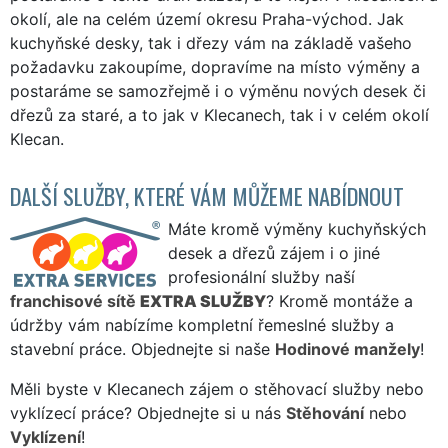
okolí, ale na celém území okresu Praha-východ. Jak
kuchyňské desky, tak i dřezy vám na základě vašeho
požadavku zakoupíme, dopravíme na místo výměny a
postaráme se samozřejmě i o výměnu nových desek či
dřezů za staré, a to jak v Klecanech, tak i v celém okolí
Klecan.
DALŠÍ SLUŽBY, KTERÉ VÁM MŮŽEME NABÍDNOUT
Máte kromě výměny kuchyňských
desek a dřezů zájem i o jiné
profesionální služby naší
franchisové sítě
EXTRA SLUŽBY
? Kromě montáže a
údržby vám nabízíme kompletní řemeslné služby a
stavební práce. Objednejte si naše
Hodinové manžely
!
Měli byste v Klecanech zájem o stěhovací služby nebo
vyklízecí práce? Objednejte si u nás
Stěhování
nebo
Vyklízení
!