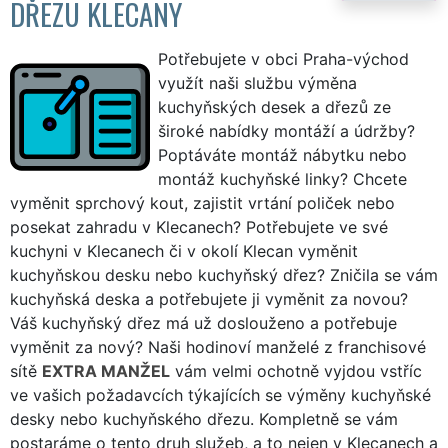
DŘEZU KLECANY
Potřebujete v obci Praha-východ
využít naši službu výměna
kuchyňských desek a dřezů ze
široké nabídky montáží a údržby?
Poptáváte montáž nábytku nebo
montáž kuchyňské linky? Chcete
vyměnit sprchový kout, zajistit vrtání poliček nebo
posekat zahradu v Klecanech? Potřebujete ve své
kuchyni v Klecanech či v okolí Klecan vyměnit
kuchyňskou desku nebo kuchyňský dřez? Zničila se vám
kuchyňská deska a potřebujete ji vyměnit za novou?
Váš kuchyňský dřez má už doslouženo a potřebuje
vyměnit za nový? Naši hodinoví manželé z franchisové
sítě
EXTRA MANŽEL
vám velmi ochotně vyjdou vstříc
ve vašich požadavcích týkajících se výměny kuchyňské
desky nebo kuchyňského dřezu. Kompletně se vám
postaráme o tento druh služeb, a to nejen v Klecanech a