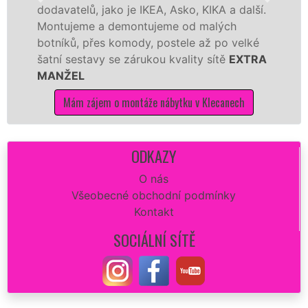
telů, jako je IKEA, Asko, KIKA a další.
různých 
jeme a demontujeme od malých
Ikei či 
ků, přes komody, postele až po velké
Nobilie,
 sestavy se zárukou kvality sítě
EXTRA
tuto kuc
ŽEL
kvalitně.
Mám zájem o montáže nábytku v Klecanech
Mám 
ODKAZY
O nás
Všeobecné obchodní podmínky
Kontakt
SOCIÁLNÍ SÍTĚ