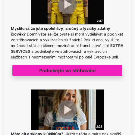
Myslíte si, že jste spolehlivý, zručný a fyzicky zdatný
člověk?
Domníváte se, že byste si mohl vydělávat a podnikat
ve stěhovacích a vyklízecích službách? Pokud ano, využijte
možnosti stát se členem mezinárodní franchisové sítě
EXTRA
SERVICES
a podnikejte ve stěhovacích a vyklízecích
službách s neomezenými možnostmi po celé Evropské unii.
Podnikejte ve stěhování
Máte cit a sklony k úklidům?
Uklízíte ráda a máte pak skvělý