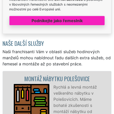
v libovolných řemeslných službách s neomezenými
možnostmi po celé Evropské unii.
Podnikejte jako řemeslník
NAŠE DALŠÍ SLUŽBY
Naši franchisanti Vám v oblasti služeb hodinových
manželů mohou nabídnout řadu dalších extra služeb, od
řemesel a montáže až po stavební práce.
TÁŽ NÁBYTKU POLEŠOVICE
MONTÁ
Rychlá a levná montáž
veškerého nábytku v
Polešovicích. Máme
bohaté zkušenosti s
montáží nábytku od