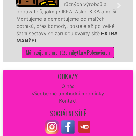
různých výrobců a
, jako je IKEA, Asko, KIKA a další.
různých výro
 a demontujeme od malých
Ikei či kvali
řes komody, postele až po velké
Nobilie, manž
avy se zárukou kvality sítě
EXTRA
tuto kuchyň s
kvalitně.
em o montáže nábytku v Polešovicích
Mám zájem 
ODKAZY
O nás
Všeobecné obchodní podmínky
Kontakt
SOCIÁLNÍ SÍTĚ