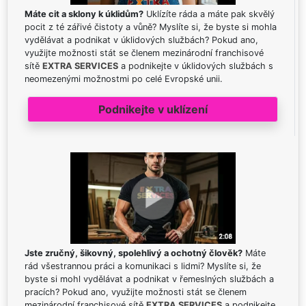
Máte cit a sklony k úklidům?
Uklízíte ráda a máte pak skvělý
pocit z té zářivé čistoty a vůně? Myslíte si, že byste si mohla
vydělávat a podnikat v úklidových službách? Pokud ano,
využijte možnosti stát se členem mezinárodní franchisové
sítě
EXTRA SERVICES
a podnikejte v úklidových službách s
neomezenými možnostmi po celé Evropské unii.
Podnikejte v uklízení
Jste zručný, šikovný, spolehlivý a ochotný člověk?
Máte
rád všestrannou práci a komunikaci s lidmi? Myslíte si, že
byste si mohl vydělávat a podnikat v řemeslných službách a
pracích? Pokud ano, využijte možnosti stát se členem
mezinárodní franchisové sítě
EXTRA SERVICES
a podnikejte