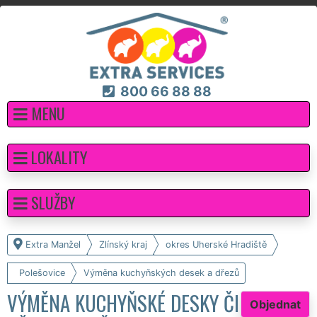
800 66 88 88
MENU
LOKALITY
SLUŽBY
Extra Manžel
Zlínský kraj
okres Uherské Hradiště
Polešovice
Výměna kuchyňských desek a dřezů
VÝMĚNA KUCHYŇSKÉ DESKY ČI
Objednat