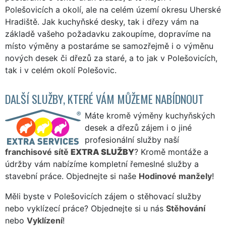
Polešovicích a okolí, ale na celém území okresu Uherské
Hradiště. Jak kuchyňské desky, tak i dřezy vám na
základě vašeho požadavku zakoupíme, dopravíme na
místo výměny a postaráme se samozřejmě i o výměnu
nových desek či dřezů za staré, a to jak v Polešovicích,
tak i v celém okolí Polešovic.
DALŠÍ SLUŽBY, KTERÉ VÁM MŮŽEME NABÍDNOUT
Máte kromě výměny kuchyňských
desek a dřezů zájem i o jiné
profesionální služby naší
franchisové sítě
EXTRA SLUŽBY
? Kromě montáže a
údržby vám nabízíme kompletní řemeslné služby a
stavební práce. Objednejte si naše
Hodinové manžely
!
Měli byste v Polešovicích zájem o stěhovací služby
nebo vyklízecí práce? Objednejte si u nás
Stěhování
nebo
Vyklízení
!