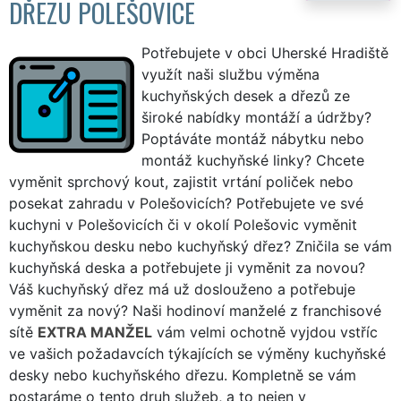
DŘEZU POLEŠOVICE
Potřebujete v obci Uherské Hradiště
využít naši službu výměna
kuchyňských desek a dřezů ze
široké nabídky montáží a údržby?
Poptáváte montáž nábytku nebo
montáž kuchyňské linky? Chcete
vyměnit sprchový kout, zajistit vrtání poliček nebo
posekat zahradu v Polešovicích? Potřebujete ve své
kuchyni v Polešovicích či v okolí Polešovic vyměnit
kuchyňskou desku nebo kuchyňský dřez? Zničila se vám
kuchyňská deska a potřebujete ji vyměnit za novou?
Váš kuchyňský dřez má už doslouženo a potřebuje
vyměnit za nový? Naši hodinoví manželé z franchisové
sítě
EXTRA MANŽEL
vám velmi ochotně vyjdou vstříc
ve vašich požadavcích týkajících se výměny kuchyňské
desky nebo kuchyňského dřezu. Kompletně se vám
postaráme o tento druh služeb, a to nejen v