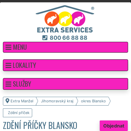
800 66 88 88
MENU
LOKALITY
SLUŽBY
Extra Manžel
Jihomoravský kraj
okres Blansko
Zdění příček
ZDĚNÍ PŘÍČKY BLANSKO
Objednat