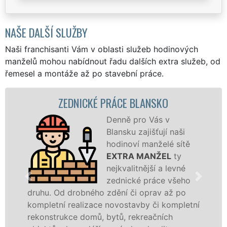
NAŠE DALŠÍ SLUŽBY
Naši franchisanti Vám v oblasti služeb hodinových
manželů mohou nabídnout řadu dalších extra služeb, od
řemesel a montáže až po stavební práce.
ZEDNICKÉ PRÁCE BLANSKO
Denně pro Vás v
Blansku zajišťují naši
hodinoví manželé sítě
EXTRA MANŽEL
ty
nejkvalitnější a levné
zednické práce všeho
. Od drobného zdění či oprav až po
novostav
etní realizace novostavby či kompletní
příčky z
strukce domů, bytů, rekreačních
dalších 