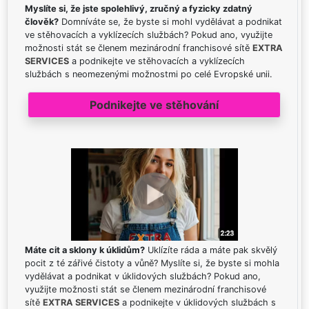
Myslíte si, že jste spolehlivý, zručný a fyzicky zdatný
člověk?
Domníváte se, že byste si mohl vydělávat a podnikat
ve stěhovacích a vyklízecích službách? Pokud ano, využijte
možnosti stát se členem mezinárodní franchisové sítě
EXTRA
SERVICES
a podnikejte ve stěhovacích a vyklízecích
službách s neomezenými možnostmi po celé Evropské unii.
Podnikejte ve stěhování
Máte cit a sklony k úklidům?
Uklízíte ráda a máte pak skvělý
pocit z té zářivé čistoty a vůně? Myslíte si, že byste si mohla
vydělávat a podnikat v úklidových službách? Pokud ano,
využijte možnosti stát se členem mezinárodní franchisové
sítě
EXTRA SERVICES
a podnikejte v úklidových službách s