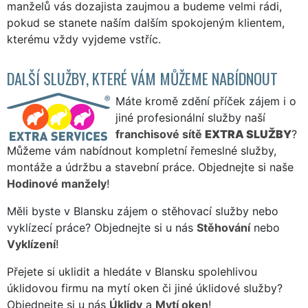
manželů vás dozajista zaujmou a budeme velmi rádi,
pokud se stanete naším dalším spokojeným klientem,
kterému vždy vyjdeme vstříc.
DALŠÍ SLUŽBY, KTERÉ VÁM MŮŽEME NABÍDNOUT
Máte kromě zdění příček zájem i o
jiné profesionální služby naší
franchisové sítě
EXTRA SLUŽBY
?
Můžeme vám nabídnout kompletní řemeslné služby,
montáže a údržbu a stavební práce. Objednejte si naše
Hodinové manžely
!
Měli byste v Blansku zájem o stěhovací služby nebo
vyklízecí práce? Objednejte si u nás
Stěhování
nebo
Vyklízení
!
Přejete si uklidit a hledáte v Blansku spolehlivou
úklidovou firmu na mytí oken či jiné úklidové služby?
Objednejte si u nás
Úklidy
a
Mytí oken
!