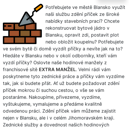
Potřebujete ve městě Blansko využít
naši službu zdění příček ze široké
nabídky stavebních prací? Chcete
rekonstruovat bytové jádro v
Blansku, opravit zdi, postavit plot
nebo obložit koupelnu? Potřebujete
ve svém bytě či domě vyzdít příčky a nevíte jak na to?
Hledáte v Blansku nebo v okolí odborníky, kteří vám
vyzdí příčky? Oslovte naše hodinové manžely z
franchisové sítě
EXTRA MANŽEL
. Velmi rádi vám
poskytneme tyto zednické práce a příčky vám vyzdíme
tak, jak si budete přát. Ať už budete požadovat zdění
příček mokrou či suchou cestou, o vše se vám
postaráme. Nakoupíme, přivezeme, vyzdíme,
vyštukujeme, vymalujeme a předáme kvalitně
odvedenou práci. Zdění příček vám můžeme zajistit
nejen v Blansku, ale i v celém Jihomoravském kraji.
Zednické služby a dovednost našich hodinových