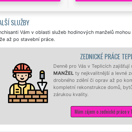
ALŠÍ SLUŽBY
nchisanti Vám v oblasti služeb hodinových manželů mohou 
že až po stavební práce.
ZEDNICKÉ PRÁCE TEP
Denně pro Vás v Teplicích zajišťují
MANŽEL
ty nejkvalitnější a levné
drobného zdění či oprav až po kom
kompletní rekonstrukce domů, bytů,
zárukou kvality.
Mám zájem o zednické práce v T