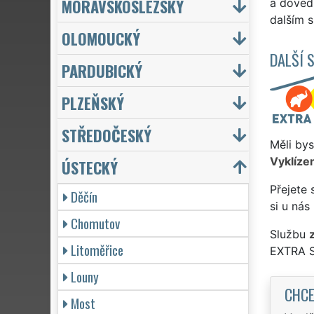
MORAVSKOSLEZSKÝ
a doved
dalším 
OLOMOUCKÝ
DALŠÍ 
PARDUBICKÝ
PLZEŇSKÝ
STŘEDOČESKÝ
Měli bys
Vyklízen
ÚSTECKÝ
Přejete 
Děčín
si u nás
Chomutov
Službu
Litoměřice
EXTRA 
Louny
CHCE
Most