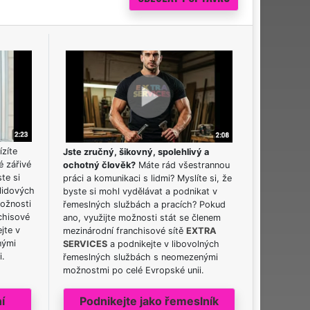
ízíte
Jste zručný, šikovný, spolehlivý a
é zářivé
ochotný člověk?
Máte rád všestrannou
ste si
práci a komunikaci s lidmi? Myslíte si, že
lidových
byste si mohl vydělávat a podnikat v
možnosti
řemeslných službách a pracích? Pokud
chisové
ano, využijte možnosti stát se členem
jte v
mezinárodní franchisové sítě
EXTRA
nými
SERVICES
a podnikejte v libovolných
i.
řemeslných službách s neomezenými
možnostmi po celé Evropské unii.
í
Podnikejte jako řemeslník