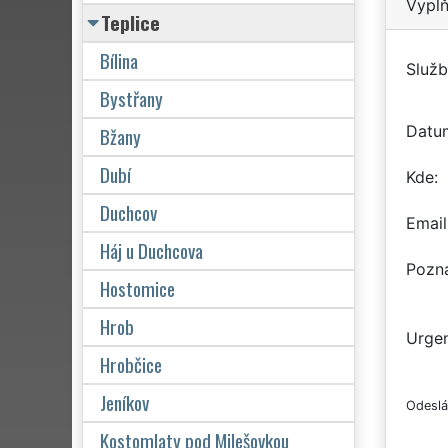
Vyplň
Teplice
Bílina
Služb
Bystřany
Datu
Bžany
Dubí
Kde
Duchcov
Email
Háj u Duchcova
Pozn
Hostomice
Hrob
Urgen
Hrobčice
Jeníkov
Odeslá
Kostomlaty pod Milešovkou