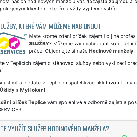
nost našich hodinových manželů vás dozajista zaujmou a b
spokojeným klientem, kterému vždy vyjdeme vstříc.
SLUŽBY, KTERÉ VÁM MŮŽEME NABÍDNOUT
Máte kromě zdění příček zájem i o jiné profesi
SLUŽBY
? Můžeme vám nabídnout kompletní ře
práce. Objednejte si naše
Hodinové manžely
!
te v Teplicích zájem o stěhovací služby nebo vyklízecí prá
í
!
si uklidit a hledáte v Teplicích spolehlivou úklidovou firmu 
Úklidy
a
Mytí oken
!
zdění příček Teplice
vám spolehlivě a odborně zajistí a pos
SERVICES.
TE VYUŽÍT SLUŽEB HODINOVÉHO MANŽELA?