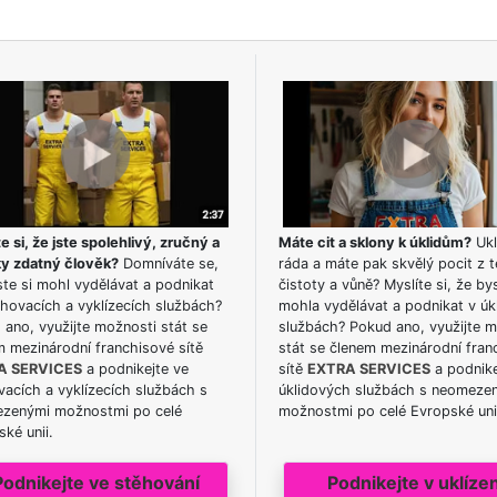
e si, že jste spolehlivý, zručný a
Máte cit a sklony k úklidům?
Ukl
ky zdatný člověk?
Domníváte se,
ráda a máte pak skvělý pocit z t
te si mohl vydělávat a podnikat
čistoty a vůně? Myslíte si, že by
hovacích a vyklízecích službách?
mohla vydělávat a podnikat v úk
ano, využijte možnosti stát se
službách? Pokud ano, využijte 
m mezinárodní franchisové sítě
stát se členem mezinárodní fran
A SERVICES
a podnikejte ve
sítě
EXTRA SERVICES
a podnike
acích a vyklízecích službách s
úklidových službách s neomeze
zenými možnostmi po celé
možnostmi po celé Evropské uni
ké unii.
Podnikejte ve stěhování
Podnikejte v uklízen