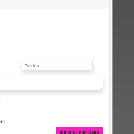
i
en.