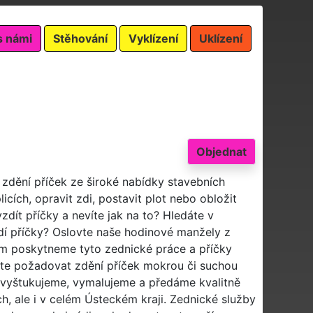
s námi
Stěhování
Vyklízení
Uklízení
Objednat
 zdění příček ze široké nabídky stavebních
cích, opravit zdi, postavit plot nebo obložit
dít příčky a nevíte jak na to? Hledáte v
zdí příčky? Oslovte naše hodinové manžely z
ám poskytneme tyto zednické práce a příčky
ete požadovat zdění příček mokrou či suchou
 vyštukujeme, vymalujeme a předáme kvalitně
h, ale i v celém Ústeckém kraji. Zednické služby