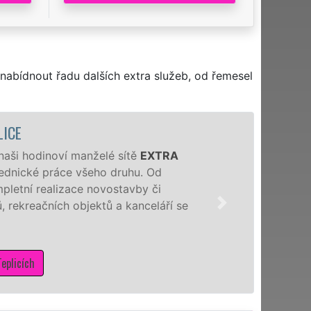
nabídnout řadu dalších extra služeb, od řemesel
LICE
 naši hodinoví manželé sítě
EXTRA
 zednické práce všeho druhu. Od
pletní realizace novostavby či
 rekreačních objektů a kanceláří se
eplicích