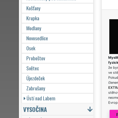
Košťany
Krupka
Modlany
Novosedlice
Osek
Proboštov
Myslít
fyzic
Světec
že bys
ve stě
Újezdeček
Pokud 
člene
Zabrušany
EXTR
stěhov
Ústí nad Labem
neome
Evrops
VYSOČINA