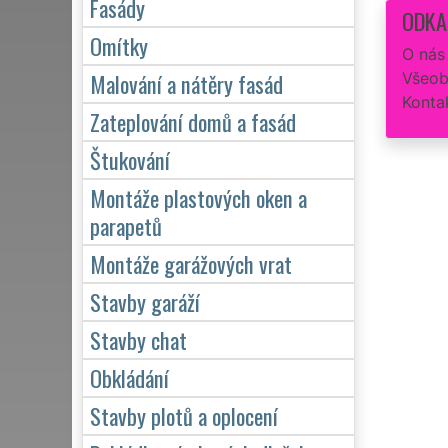
Fasády
ODKA
Omítky
O nás
Malování a nátěry fasád
Všeob
Konta
Zateplování domů a fasád
Štukování
Montáže plastových oken a
parapetů
Montáže garážových vrat
Stavby garáží
Stavby chat
Obkládání
Stavby plotů a oplocení