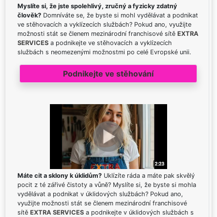
Myslíte si, že jste spolehlivý, zručný a fyzicky zdatný
člověk?
Domníváte se, že byste si mohl vydělávat a podnikat
ve stěhovacích a vyklízecích službách? Pokud ano, využijte
možnosti stát se členem mezinárodní franchisové sítě
EXTRA
SERVICES
a podnikejte ve stěhovacích a vyklízecích
službách s neomezenými možnostmi po celé Evropské unii.
Podnikejte ve stěhování
Máte cit a sklony k úklidům?
Uklízíte ráda a máte pak skvělý
pocit z té zářivé čistoty a vůně? Myslíte si, že byste si mohla
vydělávat a podnikat v úklidových službách? Pokud ano,
využijte možnosti stát se členem mezinárodní franchisové
sítě
EXTRA SERVICES
a podnikejte v úklidových službách s