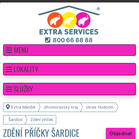
800 66 88 88
MENU
LOKALITY
SLUŽBY
Extra Manžel
Jihomoravský kraj
okres Hodonín
Šardice
Zdění příček
ZDĚNÍ PŘÍČKY ŠARDICE
Objednat