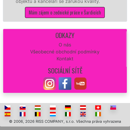
bjektů a kanceláří se zárukou kvality.
dovo
Mám zájem o zednické práce v Šardicích
ODKAZY
O nás
Všeobecné obchodní podmínky
Kontakt
SOCIÁLNÍ SÍTĚ
© 2006, 2026 RISS COMPANY, s.r.o. Všechna práva vyhrazena