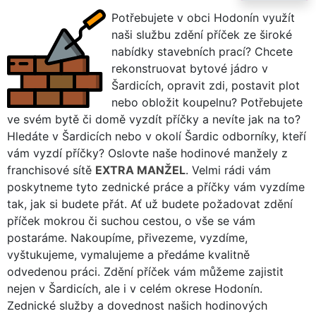
Potřebujete v obci Hodonín využít
naši službu zdění příček ze široké
nabídky stavebních prací? Chcete
rekonstruovat bytové jádro v
Šardicích, opravit zdi, postavit plot
nebo obložit koupelnu? Potřebujete
ve svém bytě či domě vyzdít příčky a nevíte jak na to?
Hledáte v Šardicích nebo v okolí Šardic odborníky, kteří
vám vyzdí příčky? Oslovte naše hodinové manžely z
franchisové sítě
EXTRA MANŽEL
. Velmi rádi vám
poskytneme tyto zednické práce a příčky vám vyzdíme
tak, jak si budete přát. Ať už budete požadovat zdění
příček mokrou či suchou cestou, o vše se vám
postaráme. Nakoupíme, přivezeme, vyzdíme,
vyštukujeme, vymalujeme a předáme kvalitně
odvedenou práci. Zdění příček vám můžeme zajistit
nejen v Šardicích, ale i v celém okrese Hodonín.
Zednické služby a dovednost našich hodinových