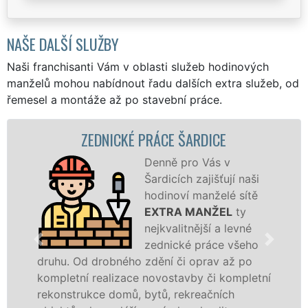
NAŠE DALŠÍ SLUŽBY
Naši franchisanti Vám v oblasti služeb hodinových
manželů mohou nabídnout řadu dalších extra služeb, od
řemesel a montáže až po stavební práce.
ZEDNICKÉ PRÁCE ŠARDICE
Denně pro Vás v
Šardicích zajišťují naši
hodinoví manželé sítě
EXTRA MANŽEL
ty
nejkvalitnější a levné
zednické práce všeho
ruhu. Od drobného zdění či oprav až po
reko
ompletní realizace novostavby či kompletní
doko
ekonstrukce domů, bytů, rekreačních
sádr