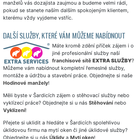
manželů vás dozajista zaujmou a budeme velmi rádi,
pokud se stanete naším dalším spokojeným klientem,
kterému vždy vyjdeme vstříc.
DALŠÍ SLUŽBY, KTERÉ VÁM MŮŽEME NABÍDNOUT
Máte kromě zdění příček zájem i o
jiné profesionální služby naší
franchisové sítě
EXTRA SLUŽBY
?
Můžeme vám nabídnout kompletní řemeslné služby,
montáže a údržbu a stavební práce. Objednejte si naše
Hodinové manžely
!
Měli byste v Šardicích zájem o stěhovací služby nebo
vyklízecí práce? Objednejte si u nás
Stěhování
nebo
Vyklízení
!
Přejete si uklidit a hledáte v Šardicích spolehlivou
úklidovou firmu na mytí oken či jiné úklidové služby?
Objednejte si u nás
Úklidy
a
Mytí oken
!