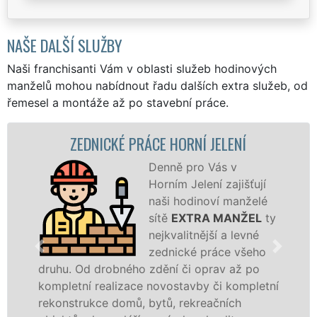
NAŠE DALŠÍ SLUŽBY
Naši franchisanti Vám v oblasti služeb hodinových
manželů mohou nabídnout řadu dalších extra služeb, od
řemesel a montáže až po stavební práce.
NICKÉ PRÁCE HORNÍ JELENÍ
ZDĚNÍ
Denně pro Vás v
Horním Jelení zajišťují
naši hodinoví manželé
sítě
EXTRA MANŽEL
ty
nejkvalitnější a levné
zednické práce všeho
drobného zdění či oprav až po
rekonstrukci 
realizace novostavby či kompletní
dokonale rovn
ce domů, bytů, rekreačních
sádrokartonů 