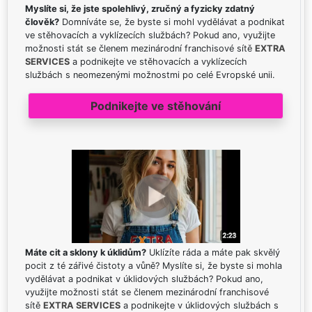
Myslíte si, že jste spolehlivý, zručný a fyzicky zdatný
člověk?
Domníváte se, že byste si mohl vydělávat a podnikat
ve stěhovacích a vyklízecích službách? Pokud ano, využijte
možnosti stát se členem mezinárodní franchisové sítě
EXTRA
SERVICES
a podnikejte ve stěhovacích a vyklízecích
službách s neomezenými možnostmi po celé Evropské unii.
Podnikejte ve stěhování
Máte cit a sklony k úklidům?
Uklízíte ráda a máte pak skvělý
pocit z té zářivé čistoty a vůně? Myslíte si, že byste si mohla
vydělávat a podnikat v úklidových službách? Pokud ano,
využijte možnosti stát se členem mezinárodní franchisové
sítě
EXTRA SERVICES
a podnikejte v úklidových službách s