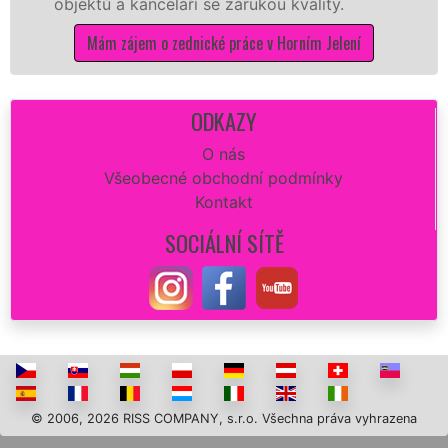
kanceláří se zárukou kvality.
dovozu mater
em o zednické práce v Horním Jelení
Mám zájem
ODKAZY
O nás
Všeobecné obchodní podmínky
Kontakt
SOCIÁLNÍ SÍTĚ
© 2006, 2026 RISS COMPANY, s.r.o. Všechna práva vyhrazena