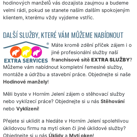
hodinových manželů vás dozajista zaujmou a budeme
velmi rádi, pokud se stanete naším dalším spokojeným
klientem, kterému vždy vyjdeme vstříc.
DALŠÍ SLUŽBY, KTERÉ VÁM MŮŽEME NABÍDNOUT
Máte kromě zdění příček zájem i o
jiné profesionální služby naší
franchisové sítě
EXTRA SLUŽBY
?
Můžeme vám nabídnout kompletní řemeslné služby,
montáže a údržbu a stavební práce. Objednejte si naše
Hodinové manžely
!
Měli byste v Horním Jelení zájem o stěhovací služby
nebo vyklízecí práce? Objednejte si u nás
Stěhování
nebo
Vyklízení
!
Přejete si uklidit a hledáte v Horním Jelení spolehlivou
úklidovou firmu na mytí oken či jiné úklidové služby?
Objednejte si u nás
Úklidy
a
Mytí oken
!