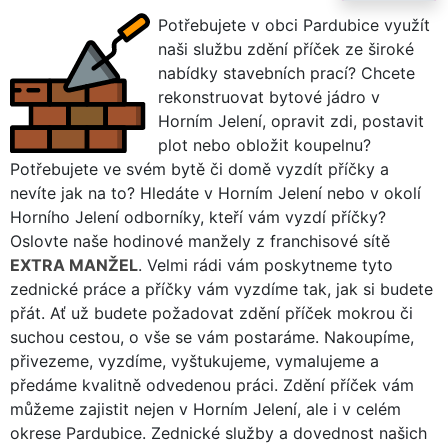
Potřebujete v obci Pardubice využít
naši službu zdění příček ze široké
nabídky stavebních prací? Chcete
rekonstruovat bytové jádro v
Horním Jelení, opravit zdi, postavit
plot nebo obložit koupelnu?
Potřebujete ve svém bytě či domě vyzdít příčky a
nevíte jak na to? Hledáte v Horním Jelení nebo v okolí
Horního Jelení odborníky, kteří vám vyzdí příčky?
Oslovte naše hodinové manžely z franchisové sítě
EXTRA MANŽEL
. Velmi rádi vám poskytneme tyto
zednické práce a příčky vám vyzdíme tak, jak si budete
přát. Ať už budete požadovat zdění příček mokrou či
suchou cestou, o vše se vám postaráme. Nakoupíme,
přivezeme, vyzdíme, vyštukujeme, vymalujeme a
předáme kvalitně odvedenou práci. Zdění příček vám
můžeme zajistit nejen v Horním Jelení, ale i v celém
okrese Pardubice. Zednické služby a dovednost našich