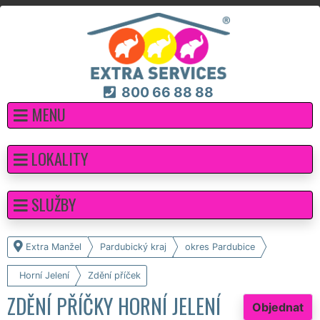
800 66 88 88
MENU
LOKALITY
SLUŽBY
Extra Manžel
Pardubický kraj
okres Pardubice
Horní Jelení
Zdění příček
ZDĚNÍ PŘÍČKY HORNÍ JELENÍ
Objednat