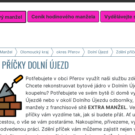
Ceník hodinového manžela
Vydělávejte 
vý manžel
 Manžel
Olomoucký kraj
okres Přerov
Dolní Újezd
Zdění příč
 PŘÍČKY DOLNÍ ÚJEZD
Potřebujete v obci Přerov využít naši službu zd
Chcete rekonstruovat bytové jádro v Dolním Újez
koupelnu? Potřebujete ve svém bytě či domě vyz
Újezdě nebo v okolí Dolního Újezdu odborníky, 
manžely z franchisové sítě
EXTRA MANŽEL
. V
příčky vám vyzdíme tak, jak si budete přát. Ať
cestou, o vše se vám postaráme. Nakoupíme, přivezeme, 
 odvedenou práci. Zdění příček vám můžeme zajistit nejen v