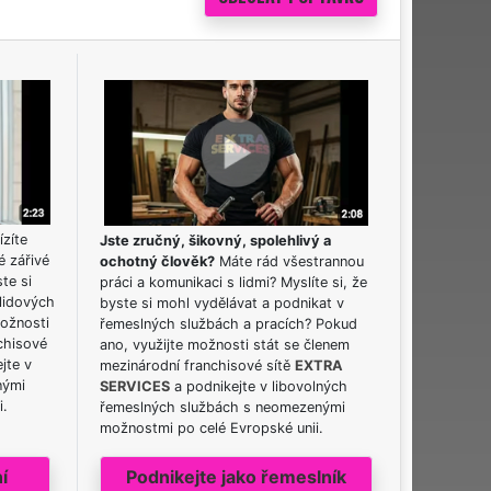
ízíte
Jste zručný, šikovný, spolehlivý a
é zářivé
ochotný člověk?
Máte rád všestrannou
ste si
práci a komunikaci s lidmi? Myslíte si, že
lidových
byste si mohl vydělávat a podnikat v
možnosti
řemeslných službách a pracích? Pokud
chisové
ano, využijte možnosti stát se členem
jte v
mezinárodní franchisové sítě
EXTRA
nými
SERVICES
a podnikejte v libovolných
i.
řemeslných službách s neomezenými
možnostmi po celé Evropské unii.
í
Podnikejte jako řemeslník