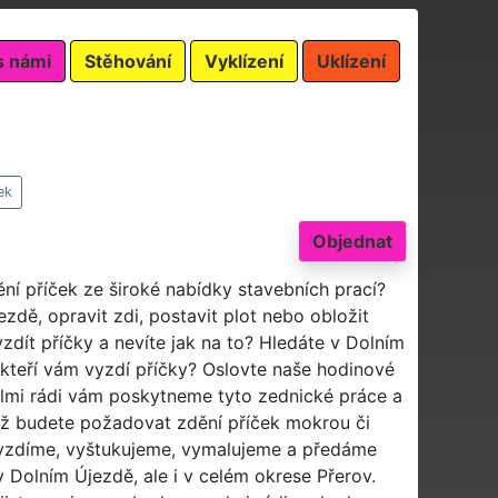
s námi
Stěhování
Vyklízení
Uklízení
ek
Objednat
ění příček ze široké nabídky stavebních prací?
dě, opravit zdi, postavit plot nebo obložit
dít příčky a nevíte jak na to? Hledáte v Dolním
kteří vám vyzdí příčky? Oslovte naše hodinové
elmi rádi vám poskytneme tyto zednické práce a
 už budete požadovat zdění příček mokrou či
vyzdíme, vyštukujeme, vymalujeme a předáme
 Dolním Újezdě, ale i v celém okrese Přerov.