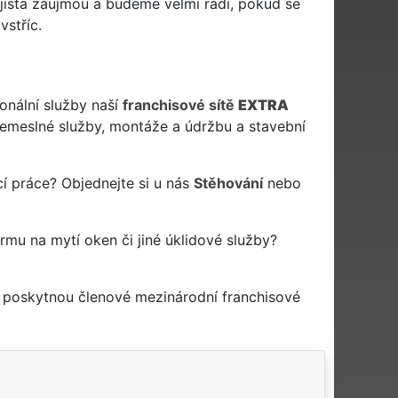
ista zaujmou a budeme velmi rádi, pokud se
stříc.
onální služby naší
franchisové sítě
EXTRA
meslné služby, montáže a údržbu a stavební
í práce? Objednejte si u nás
Stěhování
nebo
irmu na mytí oken či jiné úklidové služby?
a poskytnou členové mezinárodní franchisové