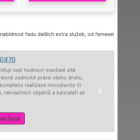
nabídnout řadu dalších extra služeb, od řemesel
JEZD
ují naši hodinoví manželé sítě
 levné zednické práce všeho druhu.
ompletní realizace novostavby či
rekreačních objektů a kanceláří se
ím Újezdě