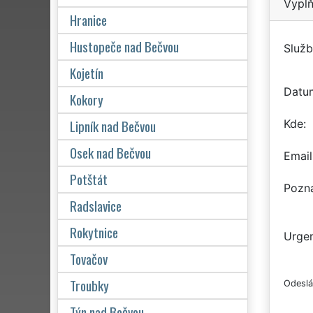
Vyplň
Hranice
Hustopeče nad Bečvou
Služb
Kojetín
Datu
Kokory
Lipník nad Bečvou
Kde
Osek nad Bečvou
Email
Potštát
Pozn
Radslavice
Rokytnice
Urgen
Tovačov
Troubky
Odeslá
Týn nad Bečvou