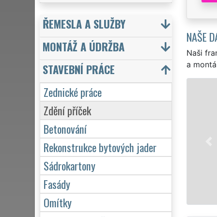
ŘEMESLA A SLUŽBY
NAŠE D
MONTÁŽ A ÚDRŽBA
Naši fra
a montá
STAVEBNÍ PRÁCE
Zednické práce
Zdění příček
Betonování
Rekonstrukce bytových jader
Sádrokartony
Fasády
Omítky