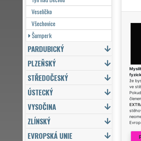
Veselíčko
Všechovice
Šumperk
PARDUBICKÝ
PLZEŇSKÝ
Myslít
STŘEDOČESKÝ
fyzic
že bys
ve stě
ÚSTECKÝ
Pokud 
člene
VYSOČINA
EXTR
stěhov
neome
ZLÍNSKÝ
Evrops
EVROPSKÁ UNIE