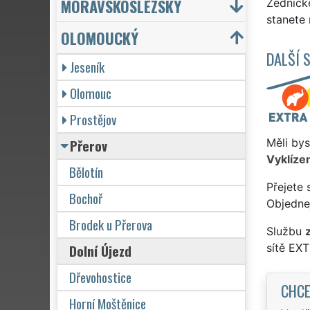
MORAVSKOSLEZSKÝ
Zednick
stanete
OLOMOUCKÝ
DALŠÍ 
Jeseník
Olomouc
Prostějov
Přerov
Měli bys
Vyklízen
Bělotín
Přejete 
Bochoř
Objednej
Brodek u Přerova
Službu
Dolní Újezd
sítě EX
Dřevohostice
CHCE
Horní Moštěnice