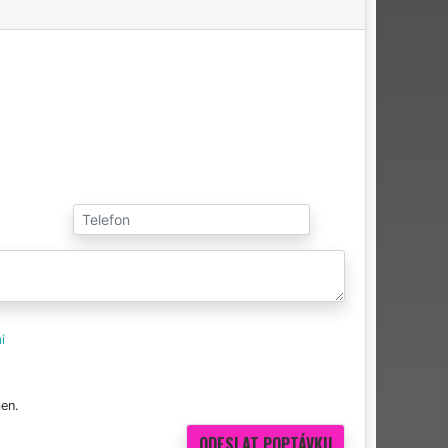
i
en.