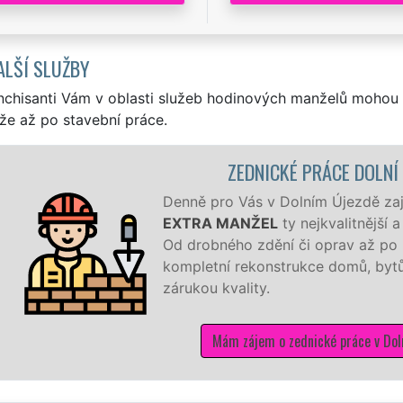
ALŠÍ SLUŽBY
nchisanti Vám v oblasti služeb hodinových manželů mohou 
že až po stavební práce.
ZEDNICKÉ PRÁCE DOLNÍ Ú
Denně pro Vás v Dolním Újezdě zajišť
EXTRA MANŽEL
ty nejkvalitnější a
Od drobného zdění či oprav až po k
kompletní rekonstrukce domů, bytů, 
zárukou kvality.
Mám zájem o zednické práce v Doln