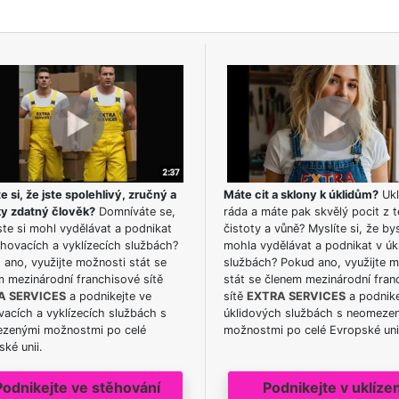
e si, že jste spolehlivý, zručný a
Máte cit a sklony k úklidům?
Ukl
ky zdatný člověk?
Domníváte se,
ráda a máte pak skvělý pocit z t
te si mohl vydělávat a podnikat
čistoty a vůně? Myslíte si, že by
hovacích a vyklízecích službách?
mohla vydělávat a podnikat v úk
ano, využijte možnosti stát se
službách? Pokud ano, využijte 
m mezinárodní franchisové sítě
stát se členem mezinárodní fran
A SERVICES
a podnikejte ve
sítě
EXTRA SERVICES
a podnike
acích a vyklízecích službách s
úklidových službách s neomeze
zenými možnostmi po celé
možnostmi po celé Evropské uni
ké unii.
Podnikejte ve stěhování
Podnikejte v uklízen