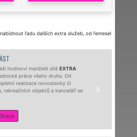
nabídnout řadu dalších extra služeb, od řemesel
RÁST
naši hodinoví manželé sítě
EXTRA
 zednické práce všeho druhu. Od
pletní realizace novostavby či
 rekreačních objektů a kanceláří se
 Chrástu