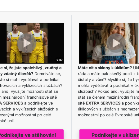
e si, že jste spolehlivý, zručný a
Máte cit a sklony k úklidům?
Ukl
ky zdatný člověk?
Domníváte se,
ráda a máte pak skvělý pocit z t
te si mohl vydělávat a podnikat
čistoty a vůně? Myslíte si, že by
hovacích a vyklízecích službách?
mohla vydělávat a podnikat v úk
ano, využijte možnosti stát se
službách? Pokud ano, využijte 
m mezinárodní franchisové sítě
stát se členem mezinárodní fran
A SERVICES
a podnikejte ve
sítě
EXTRA SERVICES
a podnike
acích a vyklízecích službách s
úklidových službách s neomeze
zenými možnostmi po celé
možnostmi po celé Evropské uni
ké unii.
Podnikejte ve stěhování
Podnikejte v uklízen