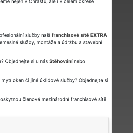
me nejen v Chrástu, ale i v celém okrese
ofesionální služby naší
franchisové sítě
EXTRA
meslné služby, montáže a údržbu a stavební
e? Objednejte si u nás
Stěhování
nebo
a mytí oken či jiné úklidové služby? Objednejte si
poskytnou členové mezinárodní franchisové sítě