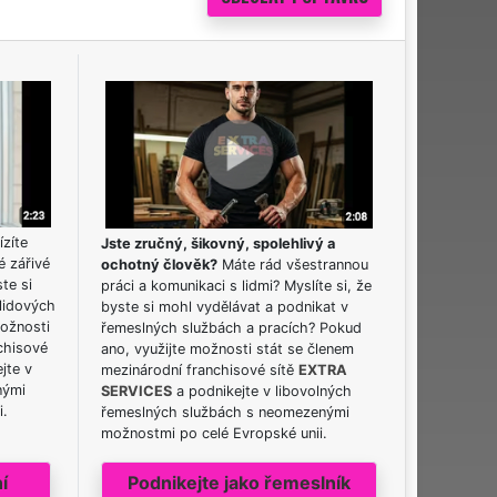
ízíte
Jste zručný, šikovný, spolehlivý a
é zářivé
ochotný člověk?
Máte rád všestrannou
ste si
práci a komunikaci s lidmi? Myslíte si, že
lidových
byste si mohl vydělávat a podnikat v
možnosti
řemeslných službách a pracích? Pokud
chisové
ano, využijte možnosti stát se členem
jte v
mezinárodní franchisové sítě
EXTRA
nými
SERVICES
a podnikejte v libovolných
i.
řemeslných službách s neomezenými
možnostmi po celé Evropské unii.
í
Podnikejte jako řemeslník