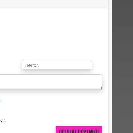
i
en.