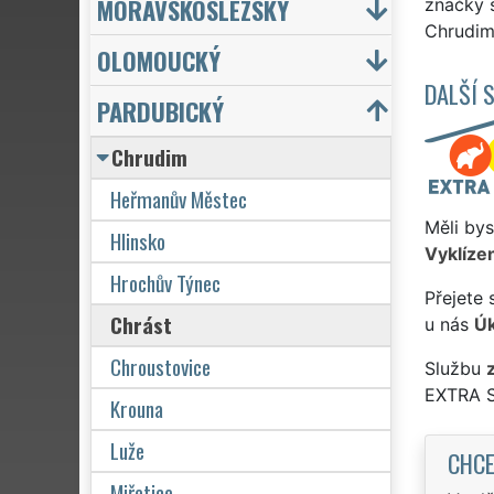
MORAVSKOSLEZSKÝ
značky 
Chrudim.
OLOMOUCKÝ
DALŠÍ 
PARDUBICKÝ
Chrudim
Heřmanův Městec
Měli bys
Hlinsko
Vyklízen
Hrochův Týnec
Přejete 
Chrást
u nás
Úk
Chroustovice
Službu
EXTRA 
Krouna
Luže
CHCE
Miřetice