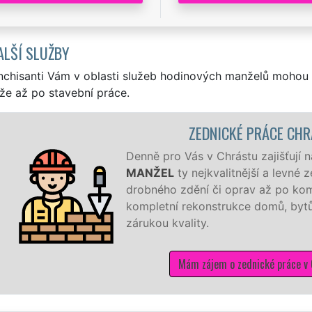
ALŠÍ SLUŽBY
nchisanti Vám v oblasti služeb hodinových manželů mohou 
že až po stavební práce.
ZEDNICKÉ PRÁCE CH
Denně pro Vás v Chrástu zajišťují 
MANŽEL
ty nejkvalitnější a levné
drobného zdění či oprav až po kom
kompletní rekonstrukce domů, bytů,
zárukou kvality.
Mám zájem o zednické práce v