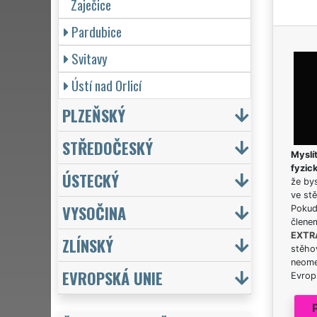
Zaječice
Pardubice
Svitavy
Ústí nad Orlicí
PLZEŇSKÝ
STŘEDOČESKÝ
Myslít
fyzic
ÚSTECKÝ
že bys
ve stě
VYSOČINA
Pokud 
člene
EXTR
ZLÍNSKÝ
stěhov
neome
EVROPSKÁ UNIE
Evrops