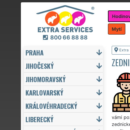
Hodino
Mytí
800 66 88 88
PRAHA
Extra
ZEDN
JIHOČESKÝ
JIHOMORAVSKÝ
KARLOVARSKÝ
KRÁLOVÉHRADECKÝ
LIBERECKÝ
vámi pož
zednické