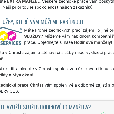
sítě
EXTRA MANŽEL
. Veškeré zednické práce vám poskytne
 Naší prioritou je spokojenost našich zákazníků.
SLUŽBY, KTERÉ VÁM MŮŽEME NABÍDNOUT
Máte kromě zednických prací zájem i o jiné pr
SLUŽBY
? Můžeme vám nabídnout kompletní ře
práce. Objednejte si naše
Hodinové manžely
!
te v Chrástu zájem o stěhovací služby nebo vyklízecí prác
í
!
si uklidit a hledáte v Chrástu spolehlivou úklidovou firmu n
lidy
a
Mytí oken
!
zednické práce Chrást
vám spolehlivě a odborně zajistí a 
SERVICES.
TE VYUŽÍT SLUŽEB HODINOVÉHO MANŽELA?