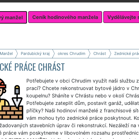
Ceník hodinového manžela
Vydělávejte 
vý manžel
 Manžel
Pardubický kraj
okres Chrudim
Chrást
Zednické prá
ICKÉ PRÁCE CHRÁST
Potřebujete v obci Chrudim využít naši službu 
prací? Chcete rekonstruovat bytové jádro v Chrá
koupelnu? Sháníte v Chrástu nebo v okolí Chrást
Potřebujete zateplit dům, postavit garáž, udělat
příčky? Naši hodinoví manželé z franchisové sí
vám mohou tyto zednické práce poskytnout. Ko
adovaných stavebních úprav či rekonstrukcí. Nezáleží na v
 práce vám poskytneme v libovolném rozsahu prostřednictv