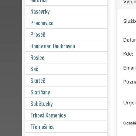
Vyplň
Nasavrky
Služb
Prachovice
Proseč
Datu
Ronov nad Doubravou
Kde
Rosice
Seč
Email
Skuteč
Pozn
Slatiňany
Sobětuchy
Urgen
Trhová Kamenice
Odeslá
Třemošnice