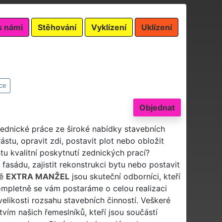
s námi
Stěhování
Vyklízení
Uklízení
ce
Objednat
zednické práce ze široké nabídky stavebních
stu, opravit zdi, postavit plot nebo obložit
u kvalitní poskytnutí zednických prací?
 fasádu, zajistit rekonstrukci bytu nebo postavit
tě
EXTRA MANŽEL
jsou skuteční odborníci, kteří
mpletně se vám postaráme o celou realizaci
elikosti rozsahu stavebních činností. Veškeré
ím našich řemeslníků, kteří jsou součástí