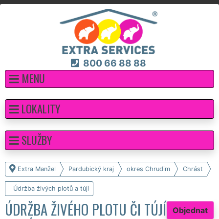
800 66 88 88
MENU
LOKALITY
SLUŽBY
Extra Manžel
Pardubický kraj
okres Chrudim
Chrást
Údržba živých plotů a tújí
ÚDRŽBA ŽIVÉHO PLOTU ČI TÚJÍ
Objednat