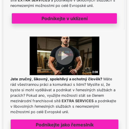
sítě
EXTRA SERVICES
a podnikejte v úklidových službách s
neomezenými možnostmi po celé Evropské unii.
Podnikejte v uklízení
Jste zručný, šikovný, spolehlivý a ochotný člověk?
Máte
rád všestrannou práci a komunikaci s lidmi? Myslíte si, že
byste si mohl vydělávat a podnikat v řemeslných službách a
pracích? Pokud ano, využijte možnosti stát se členem
mezinárodní franchisové sítě
EXTRA SERVICES
a podnikejte
v libovolných řemeslných službách s neomezenými
možnostmi po celé Evropské unii.
Podnikejte jako řemeslník