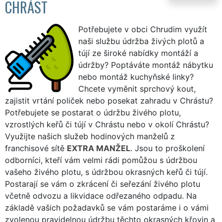
CHRÁST
Potřebujete v obci Chrudim využít
naši službu údržba živých plotů a
tújí ze široké nabídky montáží a
údržby? Poptáváte montáž nábytku
nebo montáž kuchyňské linky?
Chcete vyměnit sprchový kout,
zajistit vrtání poliček nebo posekat zahradu v Chrástu?
Potřebujete se postarat o údržbu živého plotu,
vzrostlých keřů či tújí v Chrástu nebo v okolí Chrástu?
Využijte našich služeb hodinových manželů z
franchisové sítě
EXTRA MANŽEL
. Jsou to proškolení
odborníci, kteří vám velmi rádi pomůžou s údržbou
vašeho živého plotu, s údržbou okrasných keřů či tújí.
Postarají se vám o zkrácení či seřezání živého plotu
včetně odvozu a likvidace odřezaného odpadu. Na
základě vašich požadavků se vám postaráme i o vámi
zvolenou pravidelnou údržbu těchto okrasných křovin a