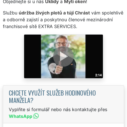
Objednejte si u nás
Úklidy
a
Mytí oken
!
Službu
údržba živých plotů a tújí Chrást
vám spolehlivě
a odborně zajistí a poskytnou členové mezinárodní
franchisové sítě EXTRA SERVICES.
CHCETE VYUŽÍT SLUŽEB HODINOVÉHO
MANŽELA?
Vyplňte si formulář nebo nás kontaktujte přes
WhatsApp