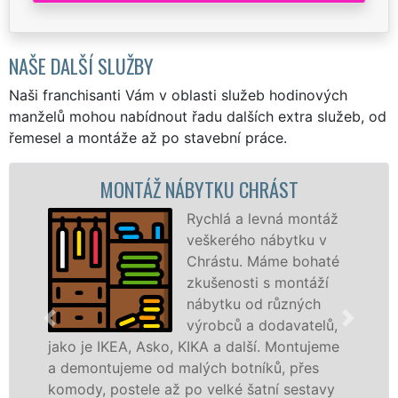
NAŠE DALŠÍ SLUŽBY
Naši franchisanti Vám v oblasti služeb hodinových
manželů mohou nabídnout řadu dalších extra služeb, od
řemesel a montáže až po stavební práce.
MONTÁŽ NÁBYTKU CHRÁST
Rychlá a levná montáž
veškerého nábytku v
Chrástu. Máme bohaté
zkušenosti s montáží
nábytku od různých
výrobců a dodavatelů,
jako je IKEA, Asko, KIKA a další. Montujeme
v
a demontujeme od malých botníků, přes
k
komody, postele až po velké šatní sestavy
m