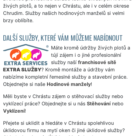
živých plotů, a to nejen v Chrástu, ale i v celém okrese
Chrudim. Služby našich hodinových manželů si velmi
brzy oblíbíte.
DALŠÍ SLUŽBY, KTERÉ VÁM MŮŽEME NABÍDNOUT
Máte kromě údržby živých plotů a
tújí zájem i o jiné profesionální
služby naší
franchisové sítě
EXTRA SLUŽBY
? Kromě montáže a údržby vám
nabízíme kompletní řemeslné služby a stavební práce.
Objednejte si naše
Hodinové manžely
!
Měli byste v Chrástu zájem o stěhovací služby nebo
vyklízecí práce? Objednejte si u nás
Stěhování
nebo
Vyklízení
!
Přejete si uklidit a hledáte v Chrástu spolehlivou
úklidovou firmu na mytí oken či jiné úklidové služby?