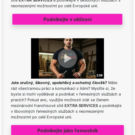
sítě
EXTRA SERVICES
a podnikejte v úklidových službách s
neomezenými možnostmi po celé Evropské unii.
Podnikejte v uklízení
Jste zručný, šikovný, spolehlivý a ochotný člověk?
Máte
rád všestrannou práci a komunikaci s lidmi? Myslíte si, že
byste si mohl vydělávat a podnikat v řemeslných službách a
pracích? Pokud ano, využijte možnosti stát se členem
mezinárodní franchisové sítě
EXTRA SERVICES
a podnikejte
v libovolných řemeslných službách s neomezenými
možnostmi po celé Evropské unii.
Podnikejte jako řemeslník