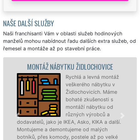
NAŠE DALŠÍ SLUŽBY
Naši franchisanti Vám v oblasti služeb hodinových
manželů mohou nabídnout řadu dalších extra služeb, od
řemesel a montáže až po stavební práce.
NTÁŽ NÁBYTKU ŽIDLOCHOVICE
MONTÁ
Rychlá a levná montáž
veškerého nábytku v
Židlochovicích. Máme
bohaté zkušenosti s
montáží nábytku od
různých výrobců a
lů, jako je IKEA, Asko, KIKA a další.
různých vý
me a demontujeme od malých
Ikei či kva
, přes komody, postele až po velké
Nobilie, m