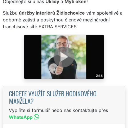
Objednejte si u nás
Úklidy
a
Mytí oken
!
Službu
údržby interiérů Židlochovice
vám spolehlivě a
odborně zajistí a poskytnou členové mezinárodní
franchisové sítě EXTRA SERVICES.
CHCETE VYUŽÍT SLUŽEB HODINOVÉHO
MANŽELA?
Vyplňte si formulář nebo nás kontaktujte přes
WhatsApp