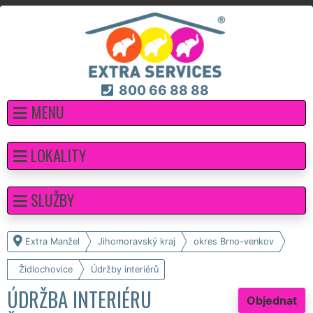
800 66 88 88
MENU
LOKALITY
SLUŽBY
Extra Manžel
Jihomoravský kraj
okres Brno-venkov
Židlochovice
Údržby interiérů
ÚDRŽBA INTERIÉRU
Objednat