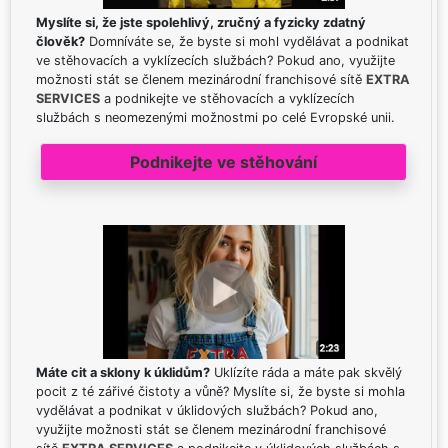
Myslíte si, že jste spolehlivý, zručný a fyzicky zdatný
člověk?
Domníváte se, že byste si mohl vydělávat a podnikat
ve stěhovacích a vyklízecích službách? Pokud ano, využijte
možnosti stát se členem mezinárodní franchisové sítě
EXTRA
SERVICES
a podnikejte ve stěhovacích a vyklízecích
službách s neomezenými možnostmi po celé Evropské unii.
Podnikejte ve stěhování
Máte cit a sklony k úklidům?
Uklízíte ráda a máte pak skvělý
pocit z té zářivé čistoty a vůně? Myslíte si, že byste si mohla
vydělávat a podnikat v úklidových službách? Pokud ano,
využijte možnosti stát se členem mezinárodní franchisové