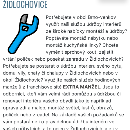
ŽIDLOCHOVICE
Potřebujete v obci Brno-venkov
využít naši službu údržby interiérů
ze široké nabídky montáží a údržby?
Poptáváte montáž nábytku nebo
montáž kuchyňské linky? Chcete
vyměnit sprchový kout, zajistit
vrtání poliček nebo posekat zahradu v Židlochovicích?
Potřebujete se postarat o údržbu interiéru svého bytu,
domu, vily, chaty či chalupy v Židlochovicích nebo v
okolí Židlochovic? Využijte našich služeb hodinových
manželů z franchisové sítě
EXTRA MANŽEL
. Jsou to
odborníci, kteří vám velmi rádi pomůžou s údržbou či
renovací interiéru vašeho obydlí jako je například
oprava zdí a maleb, montáž světel, lustrů, obrazů,
poliček nebo zrcadel. Na základě vašich požadavků se
vám postaráme i o pravidelnou údržbu interiéru ve
vašich příbytcích, a to nejen v Židlochovicích, ale i v