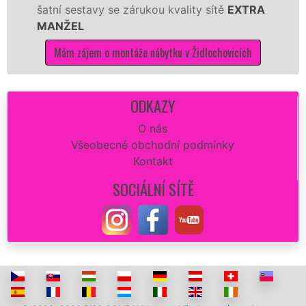
stavy se zárukou kvality sítě
EXTRA
tuto kuchyň
L
kvalitně.
ájem o montáže nábytku v Židlochovicích
Mám záje
ODKAZY
O nás
Všeobecné obchodní podmínky
Kontakt
SOCIÁLNÍ SÍTĚ