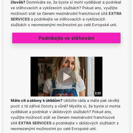
člověk?
Domníváte se, že byste si mohl vydělávat a podnikat
ve stěhovacích a vyklízecích službách? Pokud ano, využijte
možnosti stát se členem mezinárodní franchisové sítě
EXTRA
SERVICES
a podnikejte ve stěhovacích a vyklízecích
službách s neomezenými možnostmi po celé Evropské unii.
Podnikejte ve stěhování
Máte cit a sklony k úklidům?
Uklízíte ráda a máte pak skvělý
pocit z té zářivé čistoty a vůně? Myslíte si, že byste si mohla
vydělávat a podnikat v úklidových službách? Pokud ano,
využijte možnosti stát se členem mezinárodní franchisové
sítě
EXTRA SERVICES
a podnikejte v úklidových službách s
neomezenými možnostmi po celé Evropské unii.