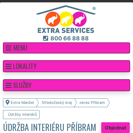
800 66 88 88
MENU
LOKALITY
SLUŽBY
Extra Manžel
Středočeský kraj
okres Příbram
Údržby interiérů
ÚDRŽBA INTERIÉRU PŘÍBRAM
Objednat