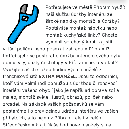
Potřebujete ve městě Příbram využít
naši službu údržby interiérů ze
široké nabídky montáží a údržby?
Poptáváte montáž nábytku nebo
montáž kuchyňské linky? Chcete
vyměnit sprchový kout, zajistit
vrtání poliček nebo posekat zahradu v Příbrami?
Potřebujete se postarat o údržbu interiéru svého bytu,
domu, vily, chaty či chalupy v Příbrami nebo v okolí?
Využijte našich služeb hodinových manželů z
franchisové sítě
EXTRA MANŽEL
. Jsou to odborníci,
kteří vám velmi rádi pomůžou s údržbou či renovací
interiéru vašeho obydlí jako je například oprava zdí a
maleb, montáž světel, lustrů, obrazů, poliček nebo
zrcadel. Na základě vašich požadavků se vám
postaráme i o pravidelnou údržbu interiéru ve vašich
příbytcích, a to nejen v Příbrami, ale i v celém
Středočeském kraji. Naše hodinové manžely si na