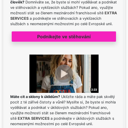
člověk?
Domníváte se, že byste si mohl vydělávat a podnikat
ve stěhovacích a vyklízecích službách? Pokud ano, využijte
možnosti stát se členem mezinárodní franchisové sítě
EXTRA
SERVICES
a podnikejte ve stěhovacích a vyklízecích
službách s neomezenými možnostmi po celé Evropské unii.
Podnikejte ve stěhování
Máte cit a sklony k úklidům?
Uklízíte ráda a máte pak skvělý
pocit z té zářivé čistoty a vůně? Myslíte si, že byste si mohla
vydělávat a podnikat v úklidových službách? Pokud ano,
využijte možnosti stát se členem mezinárodní franchisové
sítě
EXTRA SERVICES
a podnikejte v úklidových službách s
neomezenými možnostmi po celé Evropské unii.