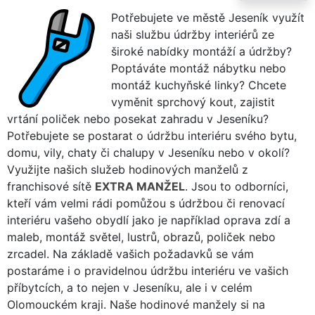
Potřebujete ve městě Jeseník využít
naši službu údržby interiérů ze
široké nabídky montáží a údržby?
Poptáváte montáž nábytku nebo
montáž kuchyňské linky? Chcete
vyměnit sprchový kout, zajistit
vrtání poliček nebo posekat zahradu v Jeseníku?
Potřebujete se postarat o údržbu interiéru svého bytu,
domu, vily, chaty či chalupy v Jeseníku nebo v okolí?
Využijte našich služeb hodinových manželů z
franchisové sítě
EXTRA MANŽEL
. Jsou to odborníci,
kteří vám velmi rádi pomůžou s údržbou či renovací
interiéru vašeho obydlí jako je například oprava zdí a
maleb, montáž světel, lustrů, obrazů, poliček nebo
zrcadel. Na základě vašich požadavků se vám
postaráme i o pravidelnou údržbu interiéru ve vašich
příbytcích, a to nejen v Jeseníku, ale i v celém
Olomouckém kraji. Naše hodinové manžely si na