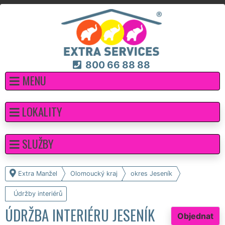
800 66 88 88
MENU
LOKALITY
SLUŽBY
Extra Manžel
Olomoucký kraj
okres Jeseník
Údržby interiérů
ÚDRŽBA INTERIÉRU JESENÍK
Objednat