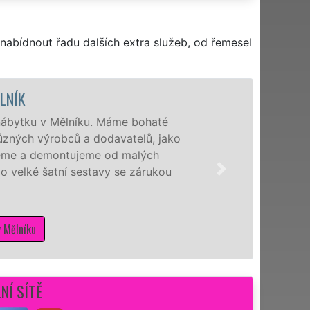
nabídnout řadu dalších extra služeb, od řemesel
é
Naši hodi
ako
a okolí mo
už se jedn
ou
manželé s
kvalitně.
M
NÍ SÍTĚ