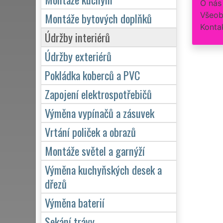
O nás
Všeob
Montáže bytových doplňků
Konta
Údržby interiérů
Údržby exteriérů
Pokládka koberců a PVC
Zapojení elektrospotřebičů
Výměna vypínačů a zásuvek
Vrtání poliček a obrazů
Montáže světel a garnýží
Výměna kuchyňských desek a
dřezů
Výměna baterií
Sekání trávy