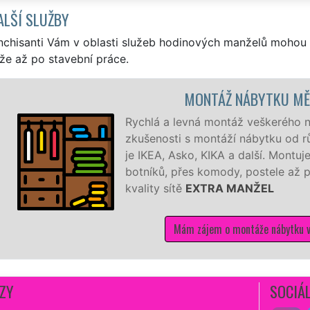
ALŠÍ SLUŽBY
nchisanti Vám v oblasti služeb hodinových manželů mohou 
že až po stavební práce.
MONTÁŽ NÁBYTKU MĚLNÍK
 a levná montáž veškerého nábytku v Mělníku. Máme bohat
sti s montáží nábytku od různých výrobců a dodavatelů, j
, Asko, KIKA a další. Montujeme a demontujeme od malých
, přes komody, postele až po velké šatní sestavy se záruk
 sítě
EXTRA MANŽEL
Mám zájem o montáže nábytku v Mělníku
ZY
SOCIÁL