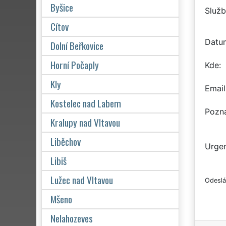
Byšice
Služb
Cítov
Datu
Dolní Beřkovice
Horní Počaply
Kde
Kly
Email
Kostelec nad Labem
Pozn
Kralupy nad Vltavou
Liběchov
Urgen
Libiš
Lužec nad Vltavou
Odeslá
Mšeno
Nelahozeves