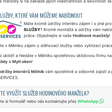
 manžely si na základě jejich všestrannosti a šikovnosti sk
SLUŽBY, KTERÉ VÁM MŮŽEME NABÍDNOUT
Máte kromě údržby interiéru zájem i o jiné pro
SLUŽBY
? Kromě montáže a údržby vám nabízí
práce. Objednejte si naše
Hodinové manžely
!
te v Mělníku zájem o stěhovací služby nebo vyklízecí prác
si uklidit a hledáte v Mělníku spolehlivou úklidovou firmu na
lidy
a
Mytí oken
!
údržby interiérů Mělník
vám spolehlivě a odborně zajistí a
SERVICES.
TE VYUŽÍT SLUŽEB HODINOVÉHO MANŽELA?
te si formulář nebo nás kontaktujte přes
WhatsApp