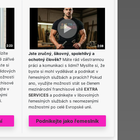
ízíte
Jste zručný, šikovný, spolehlivý a
é zářivé
ochotný člověk?
Máte rád všestrannou
ste si
práci a komunikaci s lidmi? Myslíte si, že
lidových
byste si mohl vydělávat a podnikat v
možnosti
řemeslných službách a pracích? Pokud
chisové
ano, využijte možnosti stát se členem
jte v
mezinárodní franchisové sítě
EXTRA
nými
SERVICES
a podnikejte v libovolných
i.
řemeslných službách s neomezenými
možnostmi po celé Evropské unii.
í
Podnikejte jako řemeslník