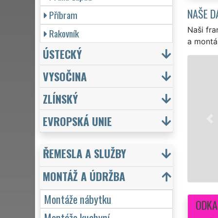
NAŠE D
Příbram
Naši fra
Rakovník
a montá
ÚSTECKÝ
VYSOČINA
Rychlá
ZLÍNSKÝ
zkušeno
je IKEA
EVROPSKÁ UNIE
botníků
kvality
ŘEMESLA A SLUŽBY
MONTÁŽ A ÚDRŽBA
Montáže nábytku
ODKA
Montáže kuchyní