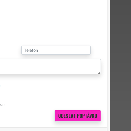
i
en.