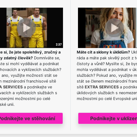
e si, že jste spolehlivý, zručný a
Máte cit a sklony k úklidům?
Ukl
ky zdatný člověk?
Domníváte se,
ráda a máte pak skvělý pocit z t
te si mohl vydělávat a podnikat
čistoty a vůně? Myslíte si, že by
hovacích a vyklízecích službách?
mohla vydělávat a podnikat v úk
ano, využijte možnosti stát se
službách? Pokud ano, využijte 
m mezinárodní franchisové sítě
stát se členem mezinárodní fran
A SERVICES
a podnikejte ve
sítě
EXTRA SERVICES
a podnike
acích a vyklízecích službách s
úklidových službách s neomeze
zenými možnostmi po celé
možnostmi po celé Evropské uni
ké unii.
Podnikejte ve stěhování
Podnikejte v uklízen