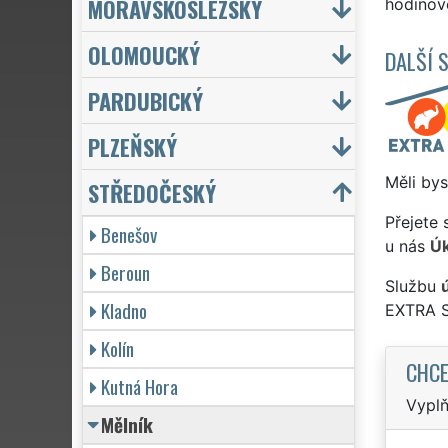
MORAVSKOSLEZSKÝ
hodinové
OLOMOUCKÝ
DALŠÍ 
PARDUBICKÝ
PLZEŇSKÝ
Měli bys
STŘEDOČESKÝ
Přejete 
Benešov
u nás
Úk
Beroun
Službu
Kladno
EXTRA 
Kolín
CHCE
Kutná Hora
Vyplň
Mělník