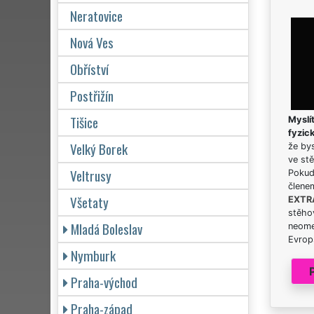
Neratovice
Nová Ves
Obříství
Postřižín
Tišice
Myslít
fyzic
Velký Borek
že bys
ve stě
Veltrusy
Pokud 
člene
Všetaty
EXTR
stěhov
Mladá Boleslav
neome
Evrops
Nymburk
Praha-východ
Praha-západ