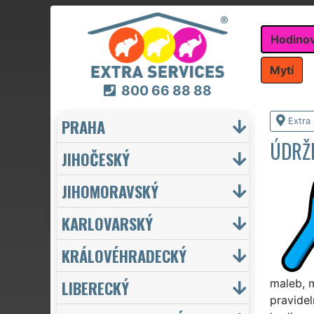
Hodino
Mytí
800 66 88 88
PRAHA
Extra
ÚDRŽ
JIHOČESKÝ
JIHOMORAVSKÝ
KARLOVARSKÝ
KRÁLOVÉHRADECKÝ
LIBERECKÝ
maleb, m
pravidel