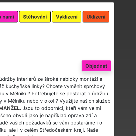
s námi
Stěhování
Vyklízení
Uklízení
Objednat
údržby interiérů ze široké nabídky montáží a
ž kuchyňské linky? Chcete vyměnit sprchový
adu v Mělníku? Potřebujete se postarat o údržbu
py v Mělníku nebo v okolí? Využijte našich služeb
 MANŽEL
. Jsou to odborníci, kteří vám velmi
šeho obydlí jako je například oprava zdí a
kladě vašich požadavků se vám postaráme i o
íku, ale i v celém Středočeském kraji. Naše