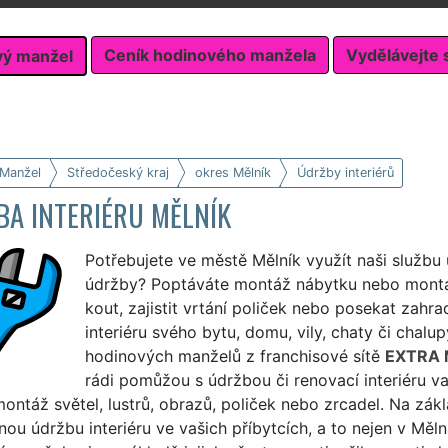
Ceník hodinového manžela
Vydělávejte 
vý manžel
 Manžel
Středočeský kraj
okres Mělník
Údržby interiérů
BA INTERIÉRU MĚLNÍK
Potřebujete ve městě Mělník využít naši službu 
údržby? Poptáváte montáž nábytku nebo montá
kout, zajistit vrtání poliček nebo posekat zahr
interiéru svého bytu, domu, vily, chaty či chalu
hodinových manželů z franchisové sítě
EXTRA
rádi pomůžou s údržbou či renovací interiéru va
ontáž světel, lustrů, obrazů, poliček nebo zrcadel. Na zá
nou údržbu interiéru ve vašich příbytcích, a to nejen v Měln