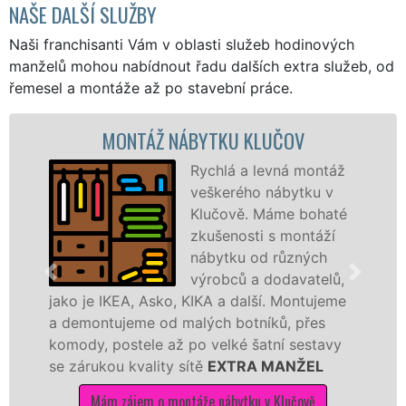
NAŠE DALŠÍ SLUŽBY
Naši franchisanti Vám v oblasti služeb hodinových
manželů mohou nabídnout řadu dalších extra služeb, od
řemesel a montáže až po stavební práce.
MONTÁŽ NÁBYTKU KLUČOV
Rychlá a levná montáž
veškerého nábytku v
Klučově. Máme bohaté
zkušenosti s montáží
nábytku od různých
výrobců a dodavatelů,
jako je IKEA, Asko, KIKA a další. Montujeme
a demontujeme od malých botníků, přes
komody, postele až po velké šatní sestavy
se zárukou kvality sítě
EXTRA MANŽEL
Mám zájem o montáže nábytku v Klučově