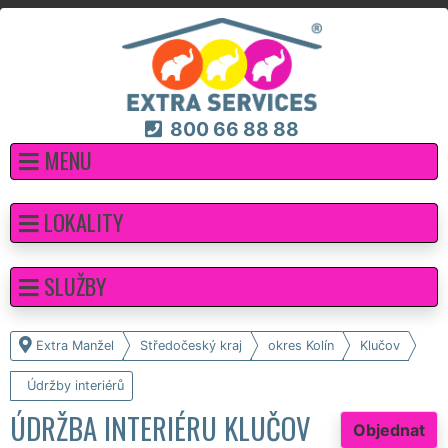
800 66 88 88
MENU
LOKALITY
SLUŽBY
Extra Manžel
Středočeský kraj
okres Kolín
Klučov
Údržby interiérů
ÚDRŽBA INTERIÉRU KLUČOV
Objednat