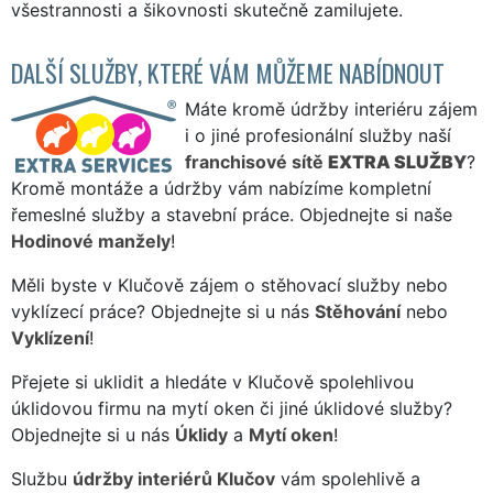
všestrannosti a šikovnosti skutečně zamilujete.
DALŠÍ SLUŽBY, KTERÉ VÁM MŮŽEME NABÍDNOUT
Máte kromě údržby interiéru zájem
i o jiné profesionální služby naší
franchisové sítě
EXTRA SLUŽBY
?
Kromě montáže a údržby vám nabízíme kompletní
řemeslné služby a stavební práce. Objednejte si naše
Hodinové manžely
!
Měli byste v Klučově zájem o stěhovací služby nebo
vyklízecí práce? Objednejte si u nás
Stěhování
nebo
Vyklízení
!
Přejete si uklidit a hledáte v Klučově spolehlivou
úklidovou firmu na mytí oken či jiné úklidové služby?
Objednejte si u nás
Úklidy
a
Mytí oken
!
Službu
údržby interiérů Klučov
vám spolehlivě a