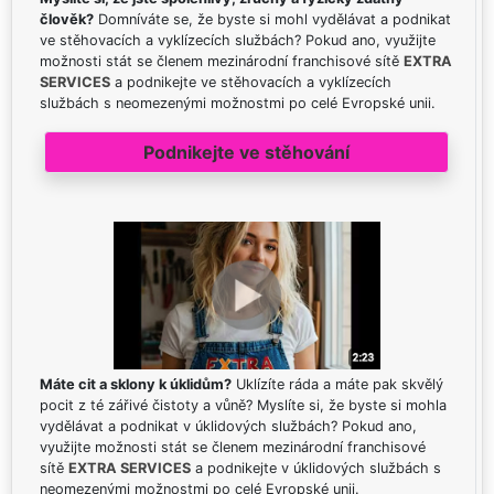
člověk?
Domníváte se, že byste si mohl vydělávat a podnikat
ve stěhovacích a vyklízecích službách? Pokud ano, využijte
možnosti stát se členem mezinárodní franchisové sítě
EXTRA
SERVICES
a podnikejte ve stěhovacích a vyklízecích
službách s neomezenými možnostmi po celé Evropské unii.
Podnikejte ve stěhování
Máte cit a sklony k úklidům?
Uklízíte ráda a máte pak skvělý
pocit z té zářivé čistoty a vůně? Myslíte si, že byste si mohla
vydělávat a podnikat v úklidových službách? Pokud ano,
využijte možnosti stát se členem mezinárodní franchisové
sítě
EXTRA SERVICES
a podnikejte v úklidových službách s
neomezenými možnostmi po celé Evropské unii.