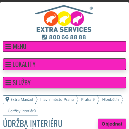
800 66 88 88
MENU
LOKALITY
SLUŽBY
Extra Manžel
hlavní město Praha
Praha 9
Hloubětín
Údržby interiérů
ÚDRŽBA INTERIÉRU
Objednat