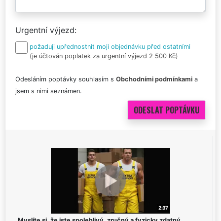
Urgentní výjezd
požaduji upřednostnit moji objednávku před ostatními
(je účtován poplatek za urgentní výjezd 2 500 Kč)
Odesláním poptávky souhlasím s
Obchodními podmínkami
a
jsem s nimi seznámen.
Myslíte si, že jste spolehlivý, zručný a fyzicky zdatný