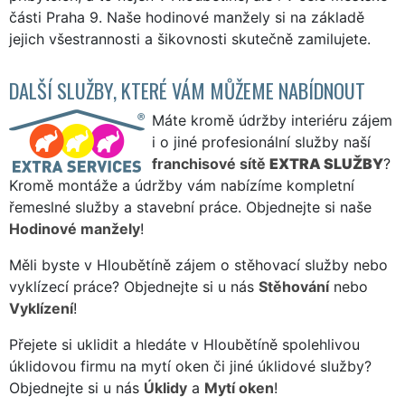
části Praha 9. Naše hodinové manžely si na základě
jejich všestrannosti a šikovnosti skutečně zamilujete.
DALŠÍ SLUŽBY, KTERÉ VÁM MŮŽEME NABÍDNOUT
Máte kromě údržby interiéru zájem
i o jiné profesionální služby naší
franchisové sítě
EXTRA SLUŽBY
?
Kromě montáže a údržby vám nabízíme kompletní
řemeslné služby a stavební práce. Objednejte si naše
Hodinové manžely
!
Měli byste v Hloubětíně zájem o stěhovací služby nebo
vyklízecí práce? Objednejte si u nás
Stěhování
nebo
Vyklízení
!
Přejete si uklidit a hledáte v Hloubětíně spolehlivou
úklidovou firmu na mytí oken či jiné úklidové služby?
Objednejte si u nás
Úklidy
a
Mytí oken
!