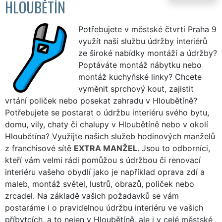
HLOUBĚTÍN
Potřebujete v městské čtvrti Praha 9
využít naši službu údržby interiérů
ze široké nabídky montáží a údržby?
Poptáváte montáž nábytku nebo
montáž kuchyňské linky? Chcete
vyměnit sprchový kout, zajistit
vrtání poliček nebo posekat zahradu v Hloubětíně?
Potřebujete se postarat o údržbu interiéru svého bytu,
domu, vily, chaty či chalupy v Hloubětíně nebo v okolí
Hloubětína? Využijte našich služeb hodinových manželů
z franchisové sítě
EXTRA MANŽEL
. Jsou to odborníci,
kteří vám velmi rádi pomůžou s údržbou či renovací
interiéru vašeho obydlí jako je například oprava zdí a
maleb, montáž světel, lustrů, obrazů, poliček nebo
zrcadel. Na základě vašich požadavků se vám
postaráme i o pravidelnou údržbu interiéru ve vašich
příbytcích, a to nejen v Hloubětíně, ale i v celé městské