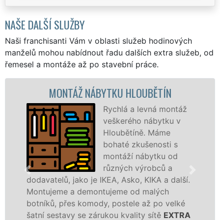
NAŠE DALŠÍ SLUŽBY
Naši franchisanti Vám v oblasti služeb hodinových
manželů mohou nabídnout řadu dalších extra služeb, od
řemesel a montáže až po stavební práce.
MONTÁŽ NÁBYTKU HLOUBĚTÍN
Rychlá a levná montáž
veškerého nábytku v
Hloubětíně. Máme
bohaté zkušenosti s
montáží nábytku od
různých výrobců a
avatelů, jako je IKEA, Asko, KIKA a další.
různýc
tujeme a demontujeme od malých
Ikei č
níků, přes komody, postele až po velké
Nobili
ní sestavy se zárukou kvality sítě
EXTRA
tuto k