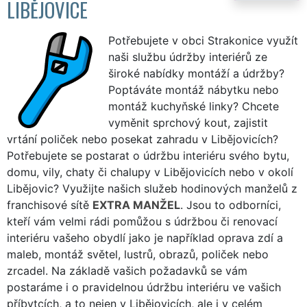
LIBĚJOVICE
Potřebujete v obci Strakonice využít
naši službu údržby interiérů ze
široké nabídky montáží a údržby?
Poptáváte montáž nábytku nebo
montáž kuchyňské linky? Chcete
vyměnit sprchový kout, zajistit
vrtání poliček nebo posekat zahradu v Libějovicích?
Potřebujete se postarat o údržbu interiéru svého bytu,
domu, vily, chaty či chalupy v Libějovicích nebo v okolí
Libějovic? Využijte našich služeb hodinových manželů z
franchisové sítě
EXTRA MANŽEL
. Jsou to odborníci,
kteří vám velmi rádi pomůžou s údržbou či renovací
interiéru vašeho obydlí jako je například oprava zdí a
maleb, montáž světel, lustrů, obrazů, poliček nebo
zrcadel. Na základě vašich požadavků se vám
postaráme i o pravidelnou údržbu interiéru ve vašich
příbytcích, a to nejen v Libějovicích, ale i v celém