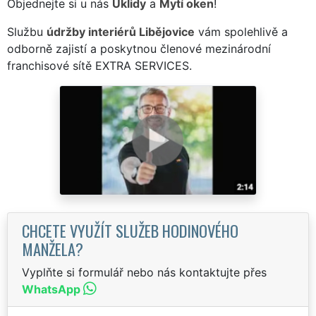
Objednejte si u nás
Úklidy
a
Mytí oken
!
Službu
údržby interiérů Libějovice
vám spolehlivě a
odborně zajistí a poskytnou členové mezinárodní
franchisové sítě EXTRA SERVICES.
CHCETE VYUŽÍT SLUŽEB HODINOVÉHO
MANŽELA?
Vyplňte si formulář nebo nás kontaktujte přes
WhatsApp