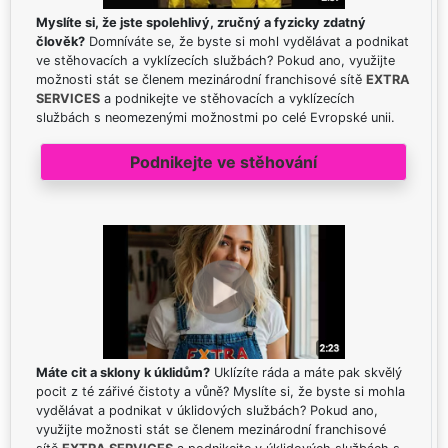
Myslíte si, že jste spolehlivý, zručný a fyzicky zdatný
člověk?
Domníváte se, že byste si mohl vydělávat a podnikat
ve stěhovacích a vyklízecích službách? Pokud ano, využijte
možnosti stát se členem mezinárodní franchisové sítě
EXTRA
SERVICES
a podnikejte ve stěhovacích a vyklízecích
službách s neomezenými možnostmi po celé Evropské unii.
Podnikejte ve stěhování
Máte cit a sklony k úklidům?
Uklízíte ráda a máte pak skvělý
pocit z té zářivé čistoty a vůně? Myslíte si, že byste si mohla
vydělávat a podnikat v úklidových službách? Pokud ano,
využijte možnosti stát se členem mezinárodní franchisové