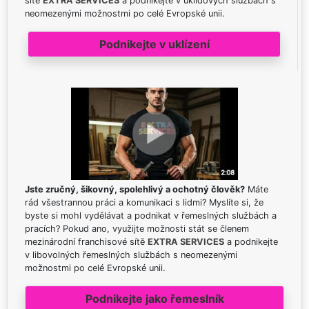
sítě
EXTRA SERVICES
a podnikejte v úklidových službách s
neomezenými možnostmi po celé Evropské unii.
Podnikejte v uklízení
Jste zručný, šikovný, spolehlivý a ochotný člověk?
Máte
rád všestrannou práci a komunikaci s lidmi? Myslíte si, že
byste si mohl vydělávat a podnikat v řemeslných službách a
pracích? Pokud ano, využijte možnosti stát se členem
mezinárodní franchisové sítě
EXTRA SERVICES
a podnikejte
v libovolných řemeslných službách s neomezenými
možnostmi po celé Evropské unii.
Podnikejte jako řemeslník