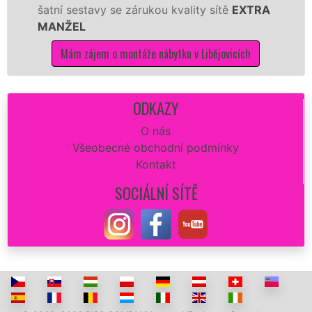
 se zárukou kvality sítě
EXTRA
tuto kuchyň smo
kvalitně.
o montáže nábytku v Libějovicích
Mám zájem o m
ODKAZY
O nás
Všeobecné obchodní podmínky
Kontakt
SOCIÁLNÍ SÍTĚ