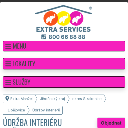
800 66 88 88
MENU
LOKALITY
SLUŽBY
Extra Manžel
Jihočeský kraj
okres Strakonice
Libějovice
Údržby interiérů
ÚDRŽBA INTERIÉRU
Objednat