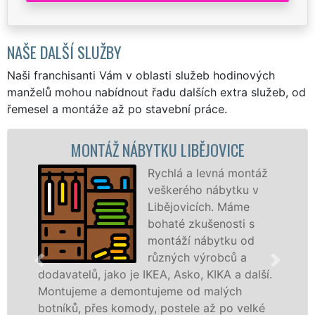
NAŠE DALŠÍ SLUŽBY
Naši franchisanti Vám v oblasti služeb hodinových
manželů mohou nabídnout řadu dalších extra služeb, od
řemesel a montáže až po stavební práce.
Ž NÁBYTKU LIBĚJOVICE
MONTÁŽ 
Rychlá a levná montáž
veškerého nábytku v
Libějovicích. Máme
bohaté zkušenosti s
montáží nábytku od
různých výrobců a
ako je IKEA, Asko, KIKA a další.
různých výrobců
 demontujeme od malých
Ikei či kvalitně
s komody, postele až po velké
Nobilie, manžel