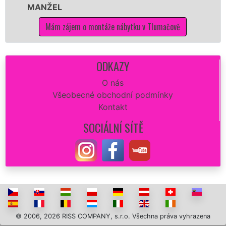
L
kvalitně.
 zájem o montáže nábytku v Tlumačově
Mám zá
ODKAZY
O nás
Všeobecné obchodní podmínky
Kontakt
SOCIÁLNÍ SÍTĚ
© 2006, 2026 RISS COMPANY, s.r.o. Všechna práva vyhrazena