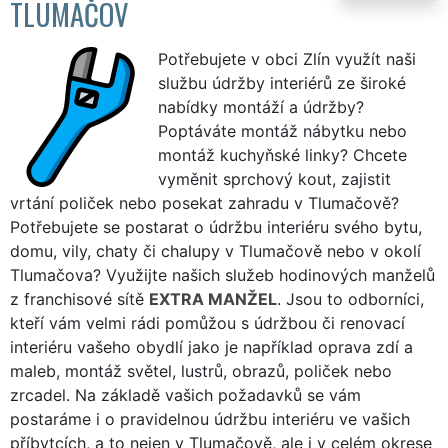
TLUMAČOV
Potřebujete v obci Zlín využít naši
službu údržby interiérů ze široké
nabídky montáží a údržby?
Poptáváte montáž nábytku nebo
montáž kuchyňské linky? Chcete
vyměnit sprchový kout, zajistit
vrtání poliček nebo posekat zahradu v Tlumačově?
Potřebujete se postarat o údržbu interiéru svého bytu,
domu, vily, chaty či chalupy v Tlumačově nebo v okolí
Tlumačova? Využijte našich služeb hodinových manželů
z franchisové sítě
EXTRA MANŽEL
. Jsou to odborníci,
kteří vám velmi rádi pomůžou s údržbou či renovací
interiéru vašeho obydlí jako je například oprava zdí a
maleb, montáž světel, lustrů, obrazů, poliček nebo
zrcadel. Na základě vašich požadavků se vám
postaráme i o pravidelnou údržbu interiéru ve vašich
příbytcích, a to nejen v Tlumačově, ale i v celém okrese