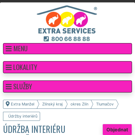
800 66 88 88
MENU
LOKALITY
SLUŽBY
Extra Manžel
Zlínský kraj
okres Zlín
Tlumačov
Údržby interiérů
ÚDRŽBA INTERIÉRU
Objednat