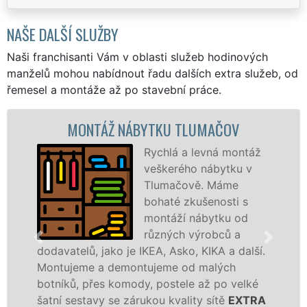
NAŠE DALŠÍ SLUŽBY
Naši franchisanti Vám v oblasti služeb hodinových
manželů mohou nabídnout řadu dalších extra služeb, od
řemesel a montáže až po stavební práce.
ONTÁŽ NÁBYTKU TLUMAČOV
MON
Rychlá a levná montáž
veškerého nábytku v
Tlumačově. Máme
bohaté zkušenosti s
montáží nábytku od
různých výrobců a
lů, jako je IKEA, Asko, KIKA a další.
různých vý
me a demontujeme od malých
Ikei či kva
, přes komody, postele až po velké
Nobilie, m
stavy se zárukou kvality sítě
EXTRA
tuto kuchyň