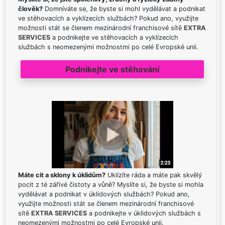
člověk?
Domníváte se, že byste si mohl vydělávat a podnikat
ve stěhovacích a vyklízecích službách? Pokud ano, využijte
možnosti stát se členem mezinárodní franchisové sítě
EXTRA
SERVICES
a podnikejte ve stěhovacích a vyklízecích
službách s neomezenými možnostmi po celé Evropské unii.
Podnikejte ve stěhování
Máte cit a sklony k úklidům?
Uklízíte ráda a máte pak skvělý
pocit z té zářivé čistoty a vůně? Myslíte si, že byste si mohla
vydělávat a podnikat v úklidových službách? Pokud ano,
využijte možnosti stát se členem mezinárodní franchisové
sítě
EXTRA SERVICES
a podnikejte v úklidových službách s
neomezenými možnostmi po celé Evropské unii.