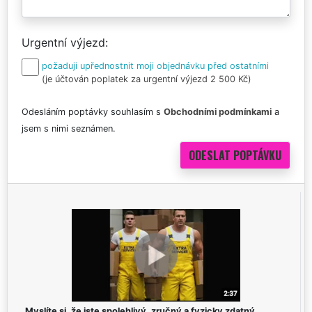
Urgentní výjezd
požaduji upřednostnit moji objednávku před ostatními
(je účtován poplatek za urgentní výjezd 2 500 Kč)
Odesláním poptávky souhlasím s
Obchodními podmínkami
a
jsem s nimi seznámen.
Myslíte si, že jste spolehlivý, zručný a fyzicky zdatný