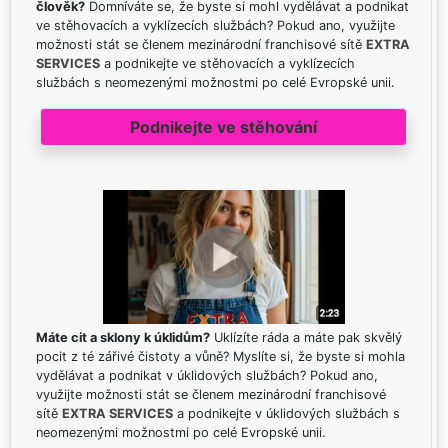
člověk?
Domníváte se, že byste si mohl vydělávat a podnikat
ve stěhovacích a vyklízecích službách? Pokud ano, využijte
možnosti stát se členem mezinárodní franchisové sítě
EXTRA
SERVICES
a podnikejte ve stěhovacích a vyklízecích
službách s neomezenými možnostmi po celé Evropské unii.
Podnikejte ve stěhování
Máte cit a sklony k úklidům?
Uklízíte ráda a máte pak skvělý
pocit z té zářivé čistoty a vůně? Myslíte si, že byste si mohla
vydělávat a podnikat v úklidových službách? Pokud ano,
využijte možnosti stát se členem mezinárodní franchisové
sítě
EXTRA SERVICES
a podnikejte v úklidových službách s
neomezenými možnostmi po celé Evropské unii.