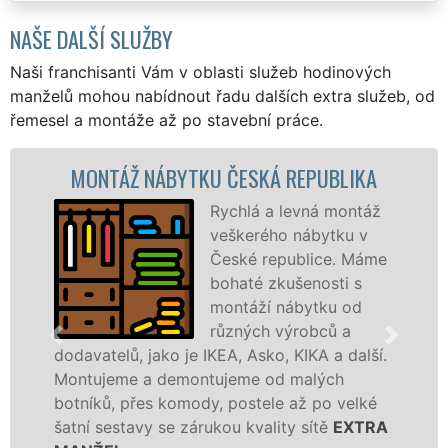
NAŠE DALŠÍ SLUŽBY
Naši franchisanti Vám v oblasti služeb hodinových
manželů mohou nabídnout řadu dalších extra služeb, od
řemesel a montáže až po stavební práce.
NTÁŽ NÁBYTKU ČESKÁ REPUBLIKA
MONT
Rychlá a levná montáž
veškerého nábytku v
České republice. Máme
bohaté zkušenosti s
montáží nábytku od
různých výrobců a
telů, jako je IKEA, Asko, KIKA a další.
různých 
jeme a demontujeme od malých
Ikei či 
ků, přes komody, postele až po velké
Nobilie,
 sestavy se zárukou kvality sítě
EXTRA
tuto kuc