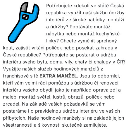
Potřebujete kdekoli ve státě Česká
republika využít naši službu údržby
interiérů ze široké nabídky montáží
a údržby? Poptáváte montáž
nábytku nebo montáž kuchyňské
linky? Chcete vyměnit sprchový
kout, zajistit vrtání poliček nebo posekat zahradu v
České republice? Potřebujete se postarat o údržbu
interiéru svého bytu, domu, vily, chaty či chalupy v ČR?
Využijte našich služeb hodinových manželů z
franchisové sítě
EXTRA MANŽEL
. Jsou to odborníci,
kteří vám velmi rádi pomůžou s údržbou či renovací
interiéru vašeho obydlí jako je například oprava zdí a
maleb, montáž světel, lustrů, obrazů, poliček nebo
zrcadel. Na základě vašich požadavků se vám
postaráme i o pravidelnou údržbu interiéru ve vašich
příbytcích. Naše hodinové manžely si na základě jejich
všestrannosti a šikovnosti skutečně zamilujete.