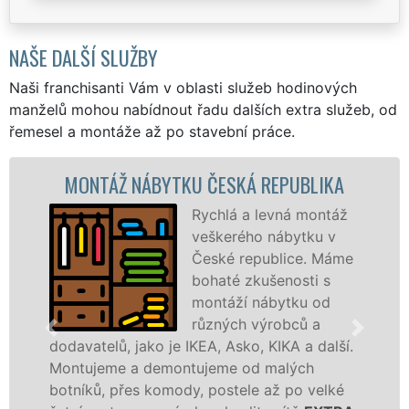
NAŠE DALŠÍ SLUŽBY
Naši franchisanti Vám v oblasti služeb hodinových
manželů mohou nabídnout řadu dalších extra služeb, od
řemesel a montáže až po stavební práce.
NTÁŽ NÁBYTKU ČESKÁ REPUBLIKA
MONT
Rychlá a levná montáž
veškerého nábytku v
České republice. Máme
bohaté zkušenosti s
montáží nábytku od
různých výrobců a
telů, jako je IKEA, Asko, KIKA a další.
různých 
jeme a demontujeme od malých
Ikei či 
ků, přes komody, postele až po velké
Nobilie,