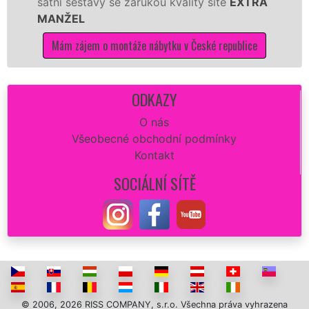
 sestavy se zárukou kvality sítě
EXTRA
tuto kuc
ŽEL
kvalitně.
 zájem o montáže nábytku v České republice
Mám zá
ODKAZY
O nás
Všeobecné obchodní podmínky
Kontakt
SOCIÁLNÍ SÍTĚ
© 2006, 2026 RISS COMPANY, s.r.o. Všechna práva vyhrazena