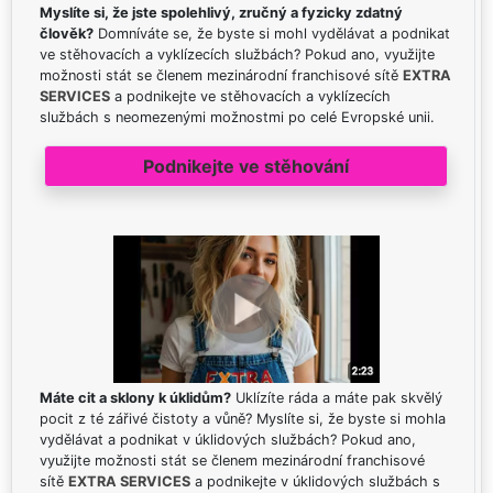
Myslíte si, že jste spolehlivý, zručný a fyzicky zdatný
člověk?
Domníváte se, že byste si mohl vydělávat a podnikat
ve stěhovacích a vyklízecích službách? Pokud ano, využijte
možnosti stát se členem mezinárodní franchisové sítě
EXTRA
SERVICES
a podnikejte ve stěhovacích a vyklízecích
službách s neomezenými možnostmi po celé Evropské unii.
Podnikejte ve stěhování
Máte cit a sklony k úklidům?
Uklízíte ráda a máte pak skvělý
pocit z té zářivé čistoty a vůně? Myslíte si, že byste si mohla
vydělávat a podnikat v úklidových službách? Pokud ano,
využijte možnosti stát se členem mezinárodní franchisové
sítě
EXTRA SERVICES
a podnikejte v úklidových službách s