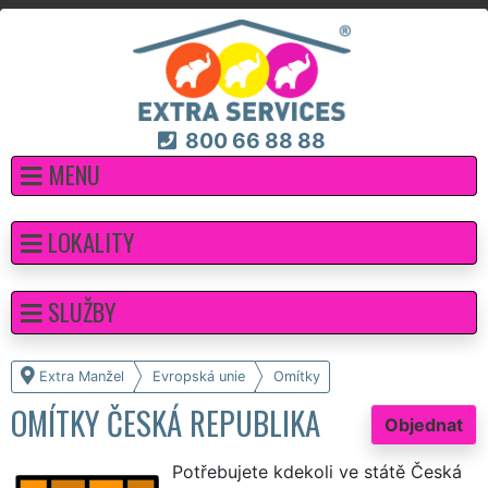
800 66 88 88
MENU
LOKALITY
SLUŽBY
Extra Manžel
Evropská unie
Omítky
OMÍTKY ČESKÁ REPUBLIKA
Objednat
Potřebujete kdekoli ve státě Česká