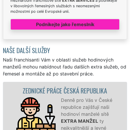
mezinárodní franchisové sítě
EXTRA SERVICES
a podnikejte
v libovolných řemeslných službách s neomezenými
možnostmi po celé Evropské unii.
Podnikejte jako řemeslník
NAŠE DALŠÍ SLUŽBY
Naši franchisanti Vám v oblasti služeb hodinových
manželů mohou nabídnout řadu dalších extra služeb, od
řemesel a montáže až po stavební práce.
NICKÉ PRÁCE ČESKÁ REPUBLIKA
ZDĚNÍ
Denně pro Vás v České
republice zajišťují naši
hodinoví manželé sítě
EXTRA MANŽEL
ty
nejkvalitnější a levné