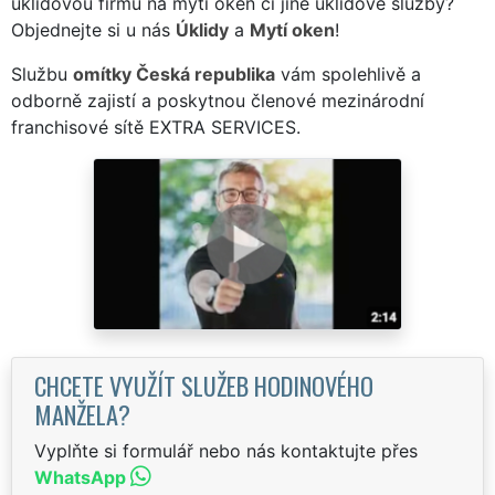
úklidovou firmu na mytí oken či jiné úklidové služby?
Objednejte si u nás
Úklidy
a
Mytí oken
!
Službu
omítky Česká republika
vám spolehlivě a
odborně zajistí a poskytnou členové mezinárodní
franchisové sítě EXTRA SERVICES.
CHCETE VYUŽÍT SLUŽEB HODINOVÉHO
MANŽELA?
Vyplňte si formulář nebo nás kontaktujte přes
WhatsApp