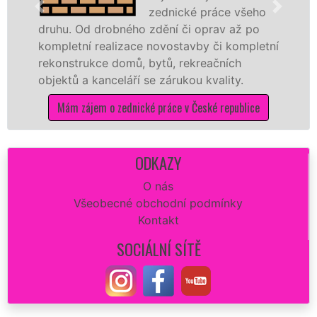
zednické práce všeho
Od drobného zdění či oprav až po
rekonstruk
ní realizace novostavby či kompletní
dokonale ro
rukce domů, bytů, rekreačních
sádrokarto
a kanceláří se zárukou kvality.
dovozu mat
ájem o zednické práce v České republice
Mám záj
ODKAZY
O nás
Všeobecné obchodní podmínky
Kontakt
SOCIÁLNÍ SÍTĚ