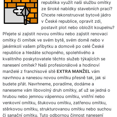
republika využít naši službu omítky
ze široké nabídky stavebních prací?
Chcete rekonstruovat bytové jádro
v České republice, opravit zdi,
postavit plot nebo obložit koupelnu?
Přejete si zajistit novou omítku nebo zajistit renovaci
omítky či omítek ve svém bytě, svém domě nebo v
jakémkoli vašem příbytku a domově po celé České
republice a hledáte schopného, spolehlivého a
kvalitního poskytovatele těchto služeb týkajících se
nanesení omítek? Naši profesionálové a hodinoví
manželé z franchisové sítě
EXTRA MANŽEL
vám
navrhnou a nanesou novou omítku přesně tak, jak si
budete přát. Navrhneme, poradíme, dodáme a
naneseme vám libovolný druh omítky, ať už se jedná o
hrubou nebo jemnou vápennou omítku, vnitřní nebo
venkovní omítku, štukovou omítku, zatřenou omítku,
stěrkovou omítku, strukturovanou omítku nebo suchou
či sanační omítku. Tuto odbornou činnost nanesení