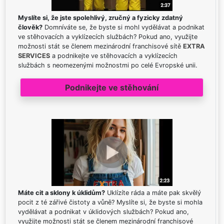
Myslíte si, že jste spolehlivý, zručný a fyzicky zdatný
člověk?
Domníváte se, že byste si mohl vydělávat a podnikat
ve stěhovacích a vyklízecích službách? Pokud ano, využijte
možnosti stát se členem mezinárodní franchisové sítě
EXTRA
SERVICES
a podnikejte ve stěhovacích a vyklízecích
službách s neomezenými možnostmi po celé Evropské unii.
Podnikejte ve stěhování
Máte cit a sklony k úklidům?
Uklízíte ráda a máte pak skvělý
pocit z té zářivé čistoty a vůně? Myslíte si, že byste si mohla
vydělávat a podnikat v úklidových službách? Pokud ano,
využijte možnosti stát se členem mezinárodní franchisové