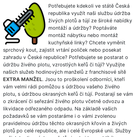
Potřebujete kdekoli ve státě Česká
republika využít naši službu údržba
živých plotů a tújí ze široké nabídky
montáží a údržby? Poptáváte
montáž nábytku nebo montáž
kuchyňské linky? Chcete vyměnit
sprchový kout, zajistit vrtání poliček nebo posekat
zahradu v České republice? Potřebujete se postarat o
údržbu živého plotu, vzrostlých keřů či tújí? Využijte
našich služeb hodinových manželů z franchisové sítě
EXTRA MANŽEL
. Jsou to proškolení odborníci, kteří
vám velmi rádi pomůžou s údržbou vašeho živého
plotu, s údržbou okrasných keřů či tújí. Postarají se vám
o zkrácení či seřezání živého plotu včetně odvozu a
likvidace odřezaného odpadu. Na základě vašich
požadavků se vám postaráme i o vámi zvolenou
pravidelnou údržbu těchto okrasných křovin a živých
plotů po celé republice, ale i celé Evropské unii. Služby