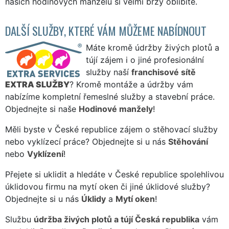
našich hodinových manželů si velmi brzy oblíbíte.
DALŠÍ SLUŽBY, KTERÉ VÁM MŮŽEME NABÍDNOUT
Máte kromě údržby živých plotů a
tújí zájem i o jiné profesionální
služby naší
franchisové sítě
EXTRA SLUŽBY
? Kromě montáže a údržby vám
nabízíme kompletní řemeslné služby a stavební práce.
Objednejte si naše
Hodinové manžely
!
Měli byste v České republice zájem o stěhovací služby
nebo vyklízecí práce? Objednejte si u nás
Stěhování
nebo
Vyklízení
!
Přejete si uklidit a hledáte v České republice spolehlivou
úklidovou firmu na mytí oken či jiné úklidové služby?
Objednejte si u nás
Úklidy
a
Mytí oken
!
Službu
údržba živých plotů a tújí Česká republika
vám