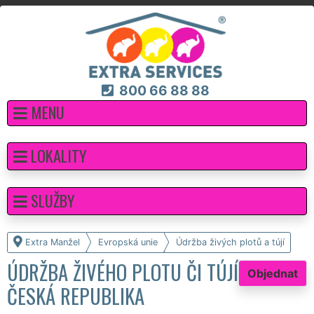
800 66 88 88
MENU
LOKALITY
SLUŽBY
Extra Manžel
Evropská unie
Údržba živých plotů a tújí
ÚDRŽBA ŽIVÉHO PLOTU ČI TÚJÍ
Objednat
ČESKÁ REPUBLIKA