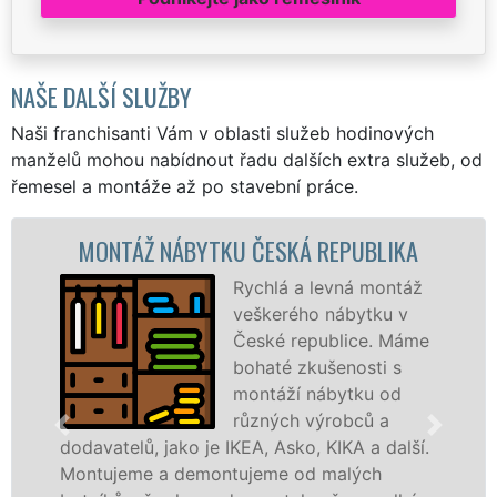
NAŠE DALŠÍ SLUŽBY
Naši franchisanti Vám v oblasti služeb hodinových
manželů mohou nabídnout řadu dalších extra služeb, od
řemesel a montáže až po stavební práce.
ONTÁŽ NÁBYTKU ČESKÁ REPUBLIKA
MON
Rychlá a levná montáž
veškerého nábytku v
České republice. Máme
bohaté zkušenosti s
montáží nábytku od
různých výrobců a
avatelů, jako je IKEA, Asko, KIKA a další.
různýc
tujeme a demontujeme od malých
Ikei č