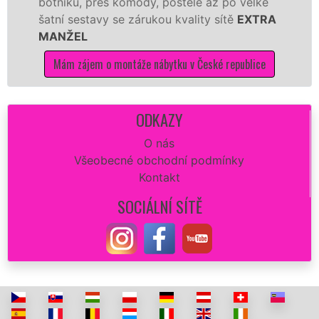
níků, přes komody, postele až po velké
Nobili
ní sestavy se zárukou kvality sítě
EXTRA
tuto k
NŽEL
kvalitn
ám zájem o montáže nábytku v České republice
Mám 
ODKAZY
O nás
Všeobecné obchodní podmínky
Kontakt
SOCIÁLNÍ SÍTĚ