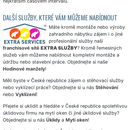
nejkratším časovém intervalu.
DALŠÍ SLUŽBY, KTERÉ VÁM MŮŽEME NABÍDNOUT
Máte kromě montáže nebo výroby
zahradního nábytku zájem i o jiné
profesionální služby naší
franchisové sítě
EXTRA SLUŽBY
? Kromě řemeslných
služeb vám můžeme nabídnout kompletní montáže a
údržbu nebo stavební práce. Objednejte si naše
Hodinové manžely
!
Měli byste v České republice zájem o stěhovací služby
nebo vyklízecí práce? Objednejte si u nás
Stěhování
nebo
Vyklízení
!
Přejete si uklidit a hledáte v České republice spolehlivou
úklidovou firmu na mytí oken či jiné úklidové služby?
Objednejte si u nás
Úklidy
a
Mytí oken
!