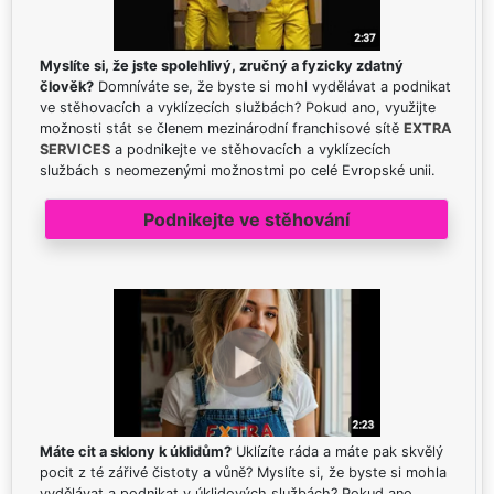
Myslíte si, že jste spolehlivý, zručný a fyzicky zdatný
člověk?
Domníváte se, že byste si mohl vydělávat a podnikat
ve stěhovacích a vyklízecích službách? Pokud ano, využijte
možnosti stát se členem mezinárodní franchisové sítě
EXTRA
SERVICES
a podnikejte ve stěhovacích a vyklízecích
službách s neomezenými možnostmi po celé Evropské unii.
Podnikejte ve stěhování
Máte cit a sklony k úklidům?
Uklízíte ráda a máte pak skvělý
pocit z té zářivé čistoty a vůně? Myslíte si, že byste si mohla
vydělávat a podnikat v úklidových službách? Pokud ano,