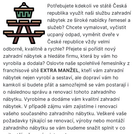
Potřebujete kdekoli ve státě Česká
republika využít naši službu zahradní
nábytek ze široké nabídky řemesel a
služeb? Chcete vymalovat, vyčistit
ucpaný odpad, vyměnit dveře v
České republice vždy velmi
odborně, kvalitně a rychle? Přejete si pořídit nový
zahradní nábytek a hledáte firmu, která by vám ho
vyrobila a dodala? Oslovte naše spolehlivé řemeslníky z
franchisové sítě
EXTRA MANŽEL
, kteří vám zahradní
nábytek nejen vyrobí a sestaví, ale dopraví vám ho
kamkoli si budete přát a samozřejmě se vám postarají i
o následnou správu a renovaci tohoto zahradního
nábytku. Vyrobíme a dodáme vám kvalitní zahradní
nábytek. V případě zájmu vám zajistíme i renovaci
vašeho současného zahradního nábytku. Veškeré vaše
požadavky týkající se renovací, výroby nebo montáží
zahradního nábytku se vám budeme snažit splnit v co