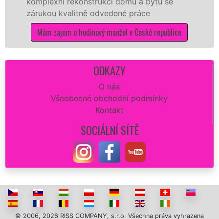
konstrukci domu a bytu se
sítě
EXTRA MA
itně odvedené práce
Vám zajistit nej
opravu zdi či j
 hodinový manžel v České republice
dokonalý výsle
Mám zájem o m
ODKAZY
O nás
Všeobecné obchodní podmínky
Kontakt
SOCIÁLNÍ SÍTĚ