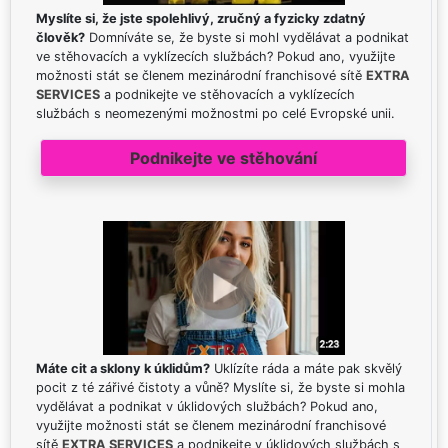
Myslíte si, že jste spolehlivý, zručný a fyzicky zdatný
člověk?
Domníváte se, že byste si mohl vydělávat a podnikat
ve stěhovacích a vyklízecích službách? Pokud ano, využijte
možnosti stát se členem mezinárodní franchisové sítě
EXTRA
SERVICES
a podnikejte ve stěhovacích a vyklízecích
službách s neomezenými možnostmi po celé Evropské unii.
Podnikejte ve stěhování
Máte cit a sklony k úklidům?
Uklízíte ráda a máte pak skvělý
pocit z té zářivé čistoty a vůně? Myslíte si, že byste si mohla
vydělávat a podnikat v úklidových službách? Pokud ano,
využijte možnosti stát se členem mezinárodní franchisové
sítě
EXTRA SERVICES
a podnikejte v úklidových službách s