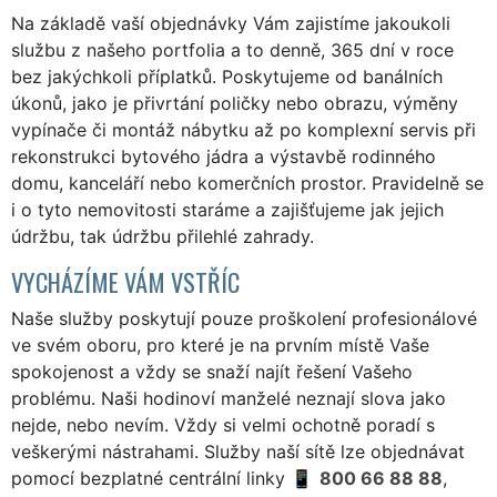
Na základě vaší objednávky Vám zajistíme jakoukoli
službu z našeho portfolia a to denně, 365 dní v roce
bez jakýchkoli příplatků. Poskytujeme od banálních
úkonů, jako je přivrtání poličky nebo obrazu, výměny
vypínače či montáž nábytku až po komplexní servis při
rekonstrukci bytového jádra a výstavbě rodinného
domu, kanceláří nebo komerčních prostor. Pravidelně se
i o tyto nemovitosti staráme a zajišťujeme jak jejich
údržbu, tak údržbu přilehlé zahrady.
VYCHÁZÍME VÁM VSTŘÍC
Naše služby poskytují pouze proškolení profesionálové
ve svém oboru, pro které je na prvním místě Vaše
spokojenost a vždy se snaží najít řešení Vašeho
problému. Naši hodinoví manželé neznají slova jako
nejde, nebo nevím. Vždy si velmi ochotně poradí s
veškerými nástrahami. Služby naší sítě lze objednávat
pomocí bezplatné centrální linky
800 66 88 88
,