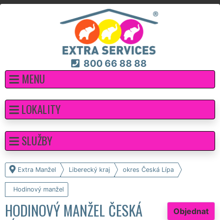
800 66 88 88
MENU
LOKALITY
SLUŽBY
Extra Manžel
Liberecký kraj
okres Česká Lípa
Hodinový manžel
HODINOVÝ MANŽEL ČESKÁ
Objednat