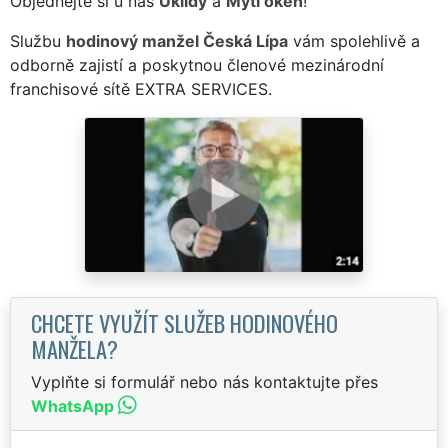
Objednejte si u nás
Úklidy
a
Mytí oken
!
Službu
hodinový manžel Česká Lípa
vám spolehlivě a
odborně zajistí a poskytnou členové mezinárodní
franchisové sítě EXTRA SERVICES.
CHCETE VYUŽÍT SLUŽEB HODINOVÉHO
MANŽELA?
Vyplňte si formulář nebo nás kontaktujte přes
WhatsApp