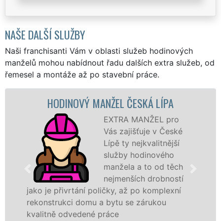
NAŠE DALŠÍ SLUŽBY
Naši franchisanti Vám v oblasti služeb hodinových
manželů mohou nabídnout řadu dalších extra služeb, od
řemesel a montáže až po stavební práce.
INOVÝ MANŽEL ČESKÁ LÍPA
MALOV
EXTRA MANŽEL pro
Vás zajišťuje v České
Lípě ty nejkvalitnější
služby hodinového
manžela a to od těch
nejmenších drobností
ivrtání poličky, až po komplexní
hodinoví man
kci domu a bytu se zárukou
sítě
EXTRA 
odvedené práce
Vám zajistit n