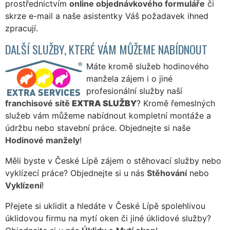
prostřednictvím
online objednávkového formuláře
či
skrze e-mail a naše asistentky Váš požadavek ihned
zpracují.
DALŠÍ SLUŽBY, KTERÉ VÁM MŮŽEME NABÍDNOUT
Máte kromě služeb hodinového
manžela zájem i o jiné
profesionální služby naší
franchisové sítě
EXTRA SLUŽBY
? Kromě řemeslných
služeb vám můžeme nabídnout kompletní montáže a
údržbu nebo stavební práce. Objednejte si naše
Hodinové manžely
!
Měli byste v České Lípě zájem o stěhovací služby nebo
vyklízecí práce? Objednejte si u nás
Stěhování
nebo
Vyklízení
!
Přejete si uklidit a hledáte v České Lípě spolehlivou
úklidovou firmu na mytí oken či jiné úklidové služby?