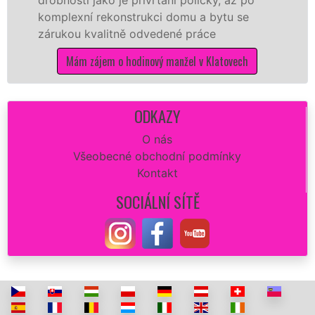
ní rekonstrukci domu a bytu se
proto jsme
 kvalitně odvedené práce
kvalitní vy
potřebné p
 zájem o hodinový manžel v Klatovech
Mám z
ODKAZY
O nás
Všeobecné obchodní podmínky
Kontakt
SOCIÁLNÍ SÍTĚ