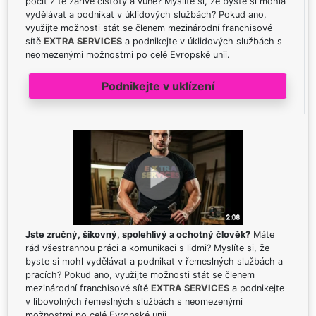
pocit z té zářivé čistoty a vůně? Myslíte si, že byste si mohla
vydělávat a podnikat v úklidových službách? Pokud ano,
využijte možnosti stát se členem mezinárodní franchisové
sítě
EXTRA SERVICES
a podnikejte v úklidových službách s
neomezenými možnostmi po celé Evropské unii.
Podnikejte v uklízení
Jste zručný, šikovný, spolehlivý a ochotný člověk?
Máte
rád všestrannou práci a komunikaci s lidmi? Myslíte si, že
byste si mohl vydělávat a podnikat v řemeslných službách a
pracích? Pokud ano, využijte možnosti stát se členem
mezinárodní franchisové sítě
EXTRA SERVICES
a podnikejte
v libovolných řemeslných službách s neomezenými
možnostmi po celé Evropské unii.