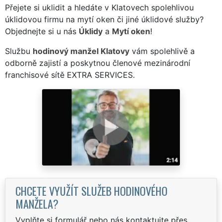
Přejete si uklidit a hledáte v Klatovech spolehlivou
úklidovou firmu na mytí oken či jiné úklidové služby?
Objednejte si u nás
Úklidy
a
Mytí oken
!
Službu
hodinový manžel Klatovy
vám spolehlivě a
odborně zajistí a poskytnou členové mezinárodní
franchisové sítě EXTRA SERVICES.
CHCETE VYUŽÍT SLUŽEB HODINOVÉHO
MANŽELA?
Vyplňte si formulář nebo nás kontaktujte přes