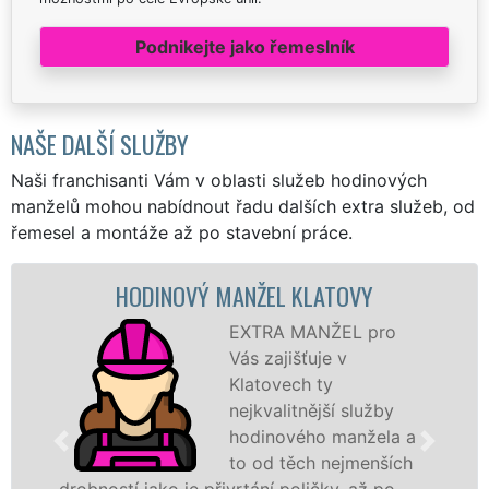
Podnikejte jako řemeslník
NAŠE DALŠÍ SLUŽBY
Naši franchisanti Vám v oblasti služeb hodinových
manželů mohou nabídnout řadu dalších extra služeb, od
řemesel a montáže až po stavební práce.
HODINOVÝ MANŽEL KLATOVY
MA
EXTRA MANŽEL pro
Vás zajišťuje v
Klatovech ty
nejkvalitnější služby
hodinového manžela a
to od těch nejmenších
í jako je přivrtání poličky, až po
záštitou fr