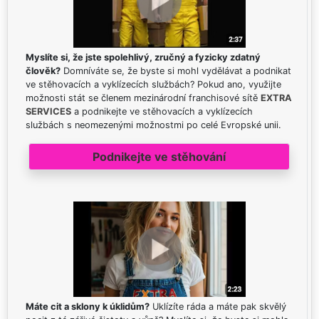
Myslíte si, že jste spolehlivý, zručný a fyzicky zdatný
člověk?
Domníváte se, že byste si mohl vydělávat a podnikat
ve stěhovacích a vyklízecích službách? Pokud ano, využijte
možnosti stát se členem mezinárodní franchisové sítě
EXTRA
SERVICES
a podnikejte ve stěhovacích a vyklízecích
službách s neomezenými možnostmi po celé Evropské unii.
Podnikejte ve stěhování
Máte cit a sklony k úklidům?
Uklízíte ráda a máte pak skvělý