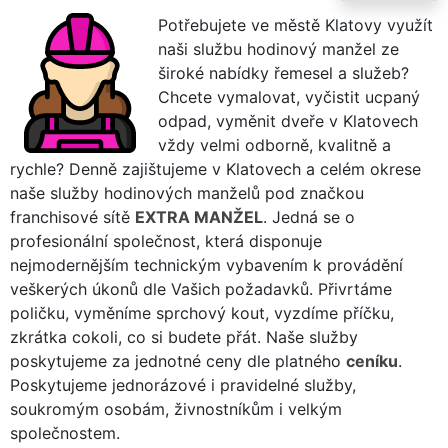
Potřebujete ve městě Klatovy využít
naši službu hodinový manžel ze
široké nabídky řemesel a služeb?
Chcete vymalovat, vyčistit ucpaný
odpad, vyměnit dveře v Klatovech
vždy velmi odborně, kvalitně a
rychle? Denně zajištujeme v Klatovech a celém okrese
naše služby hodinových manželů pod značkou
franchisové sítě
EXTRA MANŽEL
. Jedná se o
profesionální společnost, která disponuje
nejmodernějším technickým vybavením k provádění
veškerých úkonů dle Vašich požadavků. Přivrtáme
poličku, vyměníme sprchový kout, vyzdíme příčku,
zkrátka cokoli, co si budete přát. Naše služby
poskytujeme za jednotné ceny dle platného
ceníku
.
Poskytujeme jednorázové i pravidelné služby,
soukromým osobám, živnostníkům i velkým
společnostem.