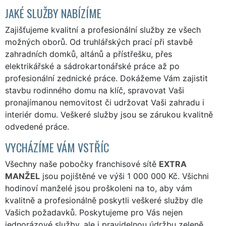
JAKÉ SLUŽBY NABÍZÍME
Zajišťujeme kvalitní a profesionální služby ze všech
možných oborů. Od truhlářských prací při stavbě
zahradních domků, altánů a přístřešku, přes
elektrikářské a sádrokartonářské práce až po
profesionální zednické práce. Dokážeme Vám zajistit
stavbu rodinného domu na klíč, spravovat Vaši
pronajímanou nemovitost či udržovat Vaši zahradu i
interiér domu. Veškeré služby jsou se zárukou kvalitně
odvedené práce.
VYCHÁZÍME VÁM VSTŘÍC
Všechny naše pobočky franchisové sítě
EXTRA
MANŽEL
jsou pojištěné ve výši 1 000 000 Kč. Všichni
hodinoví manželé jsou proškoleni na to, aby vám
kvalitně a profesionálně poskytli veškeré služby dle
Vašich požadavků. Poskytujeme pro Vás nejen
jednorázové služby, ale i pravidelnou údržbu zeleně,