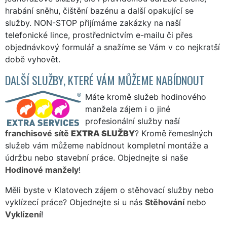
hrabání sněhu, čištění bazénu a další opakující se
služby. NON-STOP přijímáme zakázky na naší
telefonické lince, prostřednictvím e-mailu či přes
objednávkový formulář a snažíme se Vám v co nejkratší
době vyhovět.
DALŠÍ SLUŽBY, KTERÉ VÁM MŮŽEME NABÍDNOUT
Máte kromě služeb hodinového
manžela zájem i o jiné
profesionální služby naší
franchisové sítě
EXTRA SLUŽBY
? Kromě řemeslných
služeb vám můžeme nabídnout kompletní montáže a
údržbu nebo stavební práce. Objednejte si naše
Hodinové manžely
!
Měli byste v Klatovech zájem o stěhovací služby nebo
vyklízecí práce? Objednejte si u nás
Stěhování
nebo
Vyklízení
!