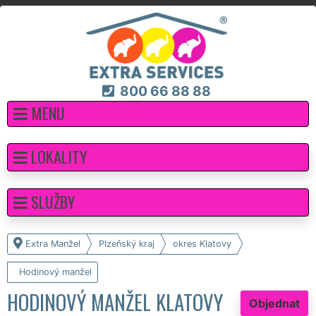
800 66 88 88
MENU
LOKALITY
SLUŽBY
Extra Manžel
Plzeňský kraj
okres Klatovy
Hodinový manžel
HODINOVÝ MANŽEL KLATOVY
Objednat