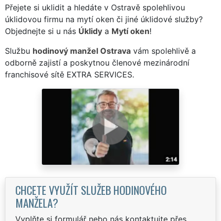
Přejete si uklidit a hledáte v Ostravě spolehlivou
úklidovou firmu na mytí oken či jiné úklidové služby?
Objednejte si u nás
Úklidy
a
Mytí oken
!
Službu
hodinový manžel Ostrava
vám spolehlivě a
odborně zajistí a poskytnou členové mezinárodní
franchisové sítě EXTRA SERVICES.
CHCETE VYUŽÍT SLUŽEB HODINOVÉHO
MANŽELA?
Vyplňte si formulář nebo nás kontaktujte přes