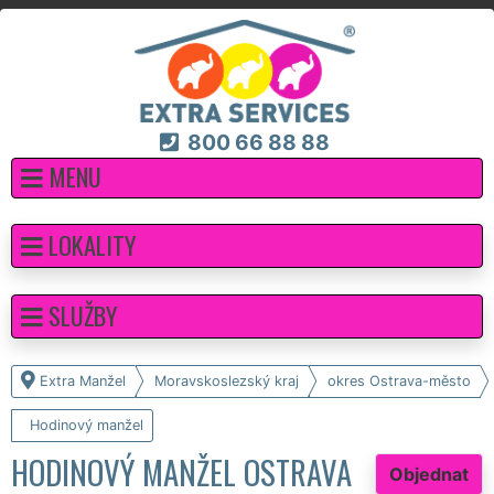
800 66 88 88
MENU
LOKALITY
SLUŽBY
Extra Manžel
Moravskoslezský kraj
okres Ostrava-město
Hodinový manžel
HODINOVÝ MANŽEL OSTRAVA
Objednat