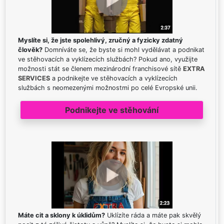
Myslíte si, že jste spolehlivý, zručný a fyzicky zdatný
člověk?
Domníváte se, že byste si mohl vydělávat a podnikat
ve stěhovacích a vyklízecích službách? Pokud ano, využijte
možnosti stát se členem mezinárodní franchisové sítě
EXTRA
SERVICES
a podnikejte ve stěhovacích a vyklízecích
službách s neomezenými možnostmi po celé Evropské unii.
Podnikejte ve stěhování
Máte cit a sklony k úklidům?
Uklízíte ráda a máte pak skvělý