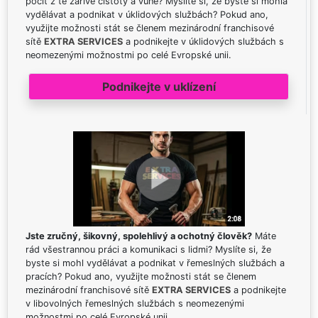
pocit z té zářivé čistoty a vůně? Myslíte si, že byste si mohla
vydělávat a podnikat v úklidových službách? Pokud ano,
využijte možnosti stát se členem mezinárodní franchisové
sítě
EXTRA SERVICES
a podnikejte v úklidových službách s
neomezenými možnostmi po celé Evropské unii.
Podnikejte v uklízení
Jste zručný, šikovný, spolehlivý a ochotný člověk?
Máte
rád všestrannou práci a komunikaci s lidmi? Myslíte si, že
byste si mohl vydělávat a podnikat v řemeslných službách a
pracích? Pokud ano, využijte možnosti stát se členem
mezinárodní franchisové sítě
EXTRA SERVICES
a podnikejte
v libovolných řemeslných službách s neomezenými
možnostmi po celé Evropské unii.