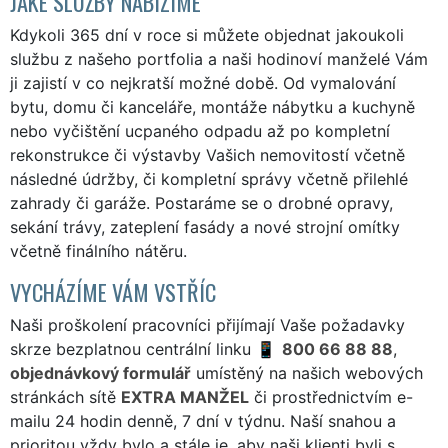
JAKÉ SLUŽBY NABÍZÍME
Kdykoli 365 dní v roce si můžete objednat jakoukoli
službu z našeho portfolia a naši hodinoví manželé Vám
ji zajistí v co nejkratší možné době. Od vymalování
bytu, domu či kanceláře, montáže nábytku a kuchyně
nebo vyčištění ucpaného odpadu až po kompletní
rekonstrukce či výstavby Vašich nemovitostí včetně
následné údržby, či kompletní správy včetně přilehlé
zahrady či garáže. Postaráme se o drobné opravy,
sekání trávy, zateplení fasády a nové strojní omítky
včetně finálního nátěru.
VYCHÁZÍME VÁM VSTŘÍC
Naši proškolení pracovníci přijímají Vaše požadavky
skrze bezplatnou centrální linku
800 66 88 88
,
objednávkový formulář
umístěný na našich webových
stránkách sítě
EXTRA MANŽEL
či prostřednictvím e-
mailu 24 hodin denně, 7 dní v týdnu. Naší snahou a
prioritou vždy bylo a stále je, aby naši klienti byli s