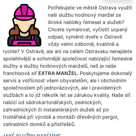
Potřebujete ve městě Ostrava využít
naši službu hodinový manžel ze
široké nabídky řemesel a služeb?
Chcete vymalovat, vyčistit ucpaný
odpad, vyměnit dveře v Ostravě
vždy velmi odborně, kvalitně a
rychle? V Ostravě, ale ani na celém Ostravsku nenajdete
spolehlivější a ochotnější společnost nabízející řemeslné
služby a služby hodinových manželů, než je naše
franchisová síť
EXTRA MANŽEL
. Poskytujeme dokonalý
servis a vstřícnost všem obyvatelům, ale i obchodním
společnostem při jednorázových, ale i pravidelných
službách a to již několik let se zárukou kvality. Naše síť
nabízí od sádrokartonářských, zednických,
zahradnických či instalatérských služeb až po
truhlářské při výrobě a montáži dřevěných pergol,
zahradních domků a přístřešků.