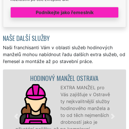
Podnikejte jako řemeslník
NAŠE DALŠÍ SLUŽBY
Naši franchisanti Vám v oblasti služeb hodinových
manželů mohou nabídnout řadu dalších extra služeb, od
řemesel a montáže až po stavební práce.
HODINOVÝ MANŽEL OSTRAVA
MA
EXTRA MANŽEL pro
Vás zajišťuje v Ostravě
ty nejkvalitnější služby
hodinového manžela a
to od těch nejmenších
drobností jako je
í poličky, až po komplexní
záštitou fr