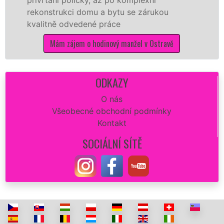
rukci domu a bytu se zárukou
proto jsme
ě odvedené práce
kvalitní vy
potřebné p
m zájem o hodinový manžel v Ostravě
Mám 
ODKAZY
O nás
Všeobecné obchodní podmínky
Kontakt
SOCIÁLNÍ SÍTĚ