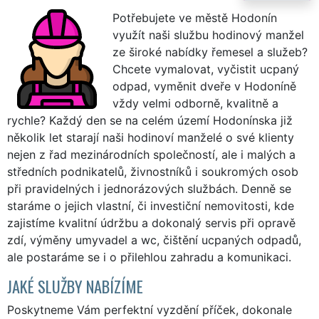
Potřebujete ve městě Hodonín
využít naši službu hodinový manžel
ze široké nabídky řemesel a služeb?
Chcete vymalovat, vyčistit ucpaný
odpad, vyměnit dveře v Hodoníně
vždy velmi odborně, kvalitně a
rychle? Každý den se na celém území Hodonínska již
několik let starají naši hodinoví manželé o své klienty
nejen z řad mezinárodních společností, ale i malých a
středních podnikatelů, živnostníků i soukromých osob
při pravidelných i jednorázových službách. Denně se
staráme o jejich vlastní, či investiční nemovitosti, kde
zajistíme kvalitní údržbu a dokonalý servis při opravě
zdí, výměny umyvadel a wc, čištění ucpaných odpadů,
ale postaráme se i o přilehlou zahradu a komunikaci.
JAKÉ SLUŽBY NABÍZÍME
Poskytneme Vám perfektní vyzdění příček, dokonale