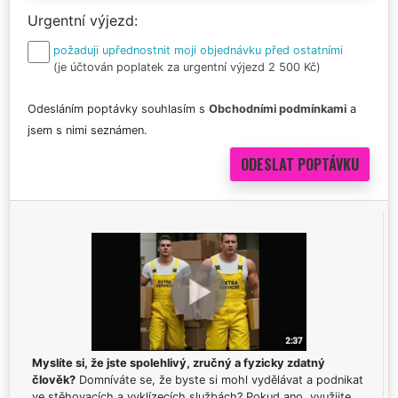
Urgentní výjezd
požaduji upřednostnit moji objednávku před ostatními
(je účtován poplatek za urgentní výjezd 2 500 Kč)
Odesláním poptávky souhlasím s
Obchodními podmínkami
a
jsem s nimi seznámen.
Myslíte si, že jste spolehlivý, zručný a fyzicky zdatný
člověk?
Domníváte se, že byste si mohl vydělávat a podnikat
ve stěhovacích a vyklízecích službách? Pokud ano, využijte