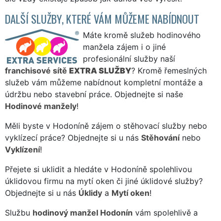
DALŠÍ SLUŽBY, KTERÉ VÁM MŮŽEME NABÍDNOUT
Máte kromě služeb hodinového
manžela zájem i o jiné
profesionální služby naší
franchisové sítě
EXTRA SLUŽBY
? Kromě řemeslných
služeb vám můžeme nabídnout kompletní montáže a
údržbu nebo stavební práce. Objednejte si naše
Hodinové manžely
!
Měli byste v Hodoníně zájem o stěhovací služby nebo
vyklízecí práce? Objednejte si u nás
Stěhování
nebo
Vyklízení
!
Přejete si uklidit a hledáte v Hodoníně spolehlivou
úklidovou firmu na mytí oken či jiné úklidové služby?
Objednejte si u nás
Úklidy
a
Mytí oken
!
Službu
hodinový manžel Hodonín
vám spolehlivě a