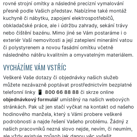
rovné strojní omítky a následné precizní vymalování
přesně podle Vašich představ. Nabízíme také montáž
kuchyně či nábytku, zapojení elektrospotřebičů,
obkladačské práce, ale i údržbu zahrady, sekání trávy
nebo čištění bazénu. Mimo jiné se Vám postaráme i o
exteriér Vaší nemovitosti a její zateplení minerální vatou
či polystyrenem a novou fasádní omítku včetně
následného nátěru kvalitním a omyvatelným materiálem.
VYCHÁZÍME VÁM VSTŘÍC
Veškeré Vaše dotazy či objednávky našich služeb
můžete nezávazně poptávat prostřednictvím bezplatné
telefonní linky
800 66 88 88
či skrze online
objednávkový formulář
umístěný na našich webových
stránkách. Pak už jen stačí vyčkat na kontakt od našeho
hodinového manžela, který s Vámi probere veškeré
podrobnosti a najde řešení Vašeho problému. Žádný z
našich pracovníků nezná slovo nejde, nevím, či neumím,
ale vždy existuje způsob jak danou věc vyřešit.