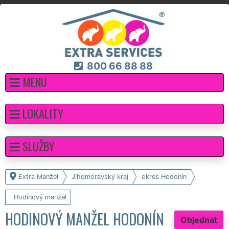
800 66 88 88
MENU
LOKALITY
SLUŽBY
Extra Manžel
Jihomoravský kraj
okres Hodonín
Hodinový manžel
HODINOVÝ MANŽEL HODONÍN
Objednat