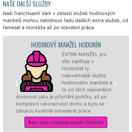
NAŠE DALŠÍ SLUŽBY
Naši franchisanti Vám v oblasti služeb hodinových
manželů mohou nabídnout řadu dalších extra služeb, od
řemesel a montáže až po stavební práce.
VÝ MANŽEL HODONÍN
MALOVÁN
EXTRA MANŽEL pro
Vás zajišťuje v
Hodoníně ty
nejkvalitnější služby
hodinového manžela a
to od těch nejmenších
e přivrtání poličky, až po
záštitou franchiso
nstrukci domu a bytu se
proto jsme schopni
ně odvedené práce
kvalitní vymalování
potřebné práce pr
 hodinový manžel v Hodoníně
Mám zájem o m