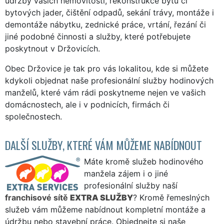
údržby vašich nemovitostí, rekonstrukce bytů či
bytových jader, čištění odpadů, sekání trávy, montáže i
demontáže nábytku, zednické práce, vrtání, řezání či
jiné podobné činnosti a služby, které potřebujete
poskytnout v Držovicích.
Obec Držovice je tak pro vás lokalitou, kde si můžete
kdykoli objednat naše profesionální služby hodinových
manželů, které vám rádi poskytneme nejen ve vašich
domácnostech, ale i v podnicích, firmách či
společnostech.
DALŠÍ SLUŽBY, KTERÉ VÁM MŮŽEME NABÍDNOUT
Máte kromě služeb hodinového
manžela zájem i o jiné
profesionální služby naší
franchisové sítě
EXTRA SLUŽBY
? Kromě řemeslných
služeb vám můžeme nabídnout kompletní montáže a
údržbu nebo stavební práce. Objednejte si naše