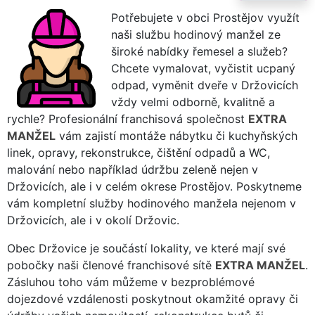
Potřebujete v obci Prostějov využít
naši službu hodinový manžel ze
široké nabídky řemesel a služeb?
Chcete vymalovat, vyčistit ucpaný
odpad, vyměnit dveře v Držovicích
vždy velmi odborně, kvalitně a
rychle? Profesionální franchisová společnost
EXTRA
MANŽEL
vám zajistí montáže nábytku či kuchyňských
linek, opravy, rekonstrukce, čištění odpadů a WC,
malování nebo například údržbu zeleně nejen v
Držovicích, ale i v celém okrese Prostějov. Poskytneme
vám kompletní služby hodinového manžela nejenom v
Držovicích, ale i v okolí Držovic.
Obec Držovice je součástí lokality, ve které mají své
pobočky naši členové franchisové sítě
EXTRA MANŽEL
.
Zásluhou toho vám můžeme v bezproblémové
dojezdové vzdálenosti poskytnout okamžité opravy či