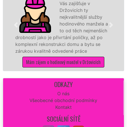
Vás zajišťuje v
Držovicích ty
nejkvalitnější služby
hodinového manžela a
to od těch nejmenších
stí jako je přivrtání poličky, až po
hodinoví
exní rekonstrukci domu a bytu se
sítě
EXT
ou kvalitně odvedené práce
Vám zajis
opravu z
Mám zájem o hodinový manžel v Držovicích
dokonalý
Mám
ODKAZY
O nás
Všeobecné obchodní podmínky
Kontakt