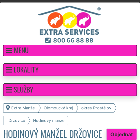
800 66 88 88
MENU
LOKALITY
SLUŽBY
Extra Manžel
Olomoucký kraj
okres Prostějov
Držovice
Hodinový manžel
HODINOVÝ MANŽEL DRŽOVICE
Objednat