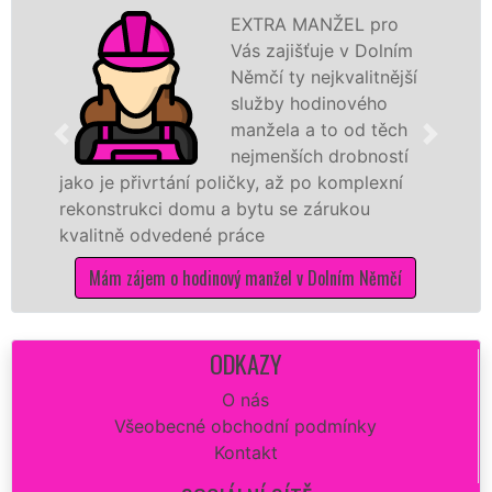
EXTRA MANŽEL pro
Vás zajišťuje v Dolním
Němčí ty nejkvalitnější
služby hodinového
manžela a to od těch
nejmenších drobností
e přivrtání poličky, až po komplexní
hodinoví
strukci domu a bytu se zárukou
sítě
EXT
tně odvedené práce
Vám zajis
opravu z
m zájem o hodinový manžel v Dolním Němčí
dokonalý
Mám 
ODKAZY
O nás
Všeobecné obchodní podmínky