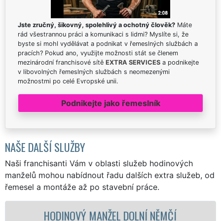
Jste zručný, šikovný, spolehlivý a ochotný člověk?
Máte
rád všestrannou práci a komunikaci s lidmi? Myslíte si, že
byste si mohl vydělávat a podnikat v řemeslných službách a
pracích? Pokud ano, využijte možnosti stát se členem
mezinárodní franchisové sítě
EXTRA SERVICES
a podnikejte
v libovolných řemeslných službách s neomezenými
možnostmi po celé Evropské unii.
Podnikejte jako řemeslník
NAŠE DALŠÍ SLUŽBY
Naši franchisanti Vám v oblasti služeb hodinových
manželů mohou nabídnout řadu dalších extra služeb, od
řemesel a montáže až po stavební práce.
HODINOVÝ MANŽEL DOLNÍ NĚMČÍ
MA