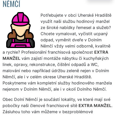
NĚMČÍ
Potřebujete v obci Uherské Hradiště
využít naši službu hodinový manžel
ze široké nabídky řemesel a služeb?
Chcete vymalovat, vyčistit ucpaný
odpad, vyměnit dveře v Dolním
Němčí vždy velmi odborně, kvalitně
a rychle? Profesionální franchisová společnost
EXTRA
MANŽEL
vám zajistí montáže nábytku či kuchyňských
linek, opravy, rekonstrukce, čištění odpadů a WC,
malování nebo například údržbu zeleně nejen v Dolním
Němčí, ale i v celém okrese Uherské Hradiště.
Poskytneme vám kompletní služby hodinového manžela
nejenom v Dolním Němčí, ale i v okolí Dolního Němčí.
Obec Dolní Němčí je součástí lokality, ve které mají své
pobočky naši členové franchisové sítě
EXTRA MANŽEL
.
Zásluhou toho vám můžeme v bezproblémové