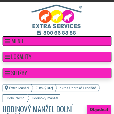
800 66 88 88
MENU
LOKALITY
SLUŽBY
Extra Manžel
Zlínský kraj
okres Uherské Hradiště
Dolní Němčí
Hodinový manžel
HODINOVÝ MANŽEL DOLNÍ
Objednat